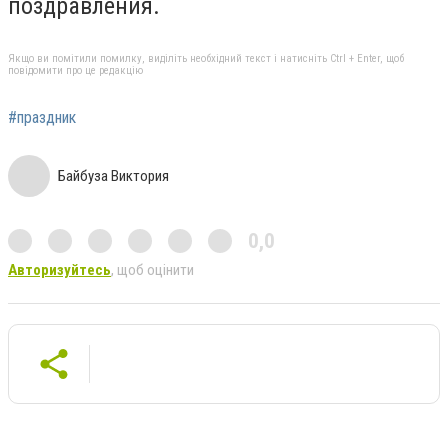
поздравления.
Якщо ви помітили помилку, виділіть необхідний текст і натисніть Ctrl + Enter, щоб
повідомити про це редакцію
#праздник
Байбуза Виктория
0,0
Авторизуйтесь
, щоб оцінити