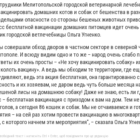
трудники Мелитопольской городской ветеринарной лечеб
акцинировать домашних котов и собак от бешенства в раз
адельцами опасности со стороны бешеных животных приво
сс бесплатной вакцинации домашних питомцев идет очень т
ик городской ветлечебницы Ольга Угненко.
ы совершали обход дворов в частном секторе в северной ч
тополе. И всюду видим одно и то же – народ очень слабо 
веты их очень просты – «Не хочу вакцинировать собаку» и
 колоть вакцину». А ведь мы обходим те территории, где е
дивляют, ведь эта акция бесплатная, она гарантированно с
сность и их хозяевам, не даром ведь чуть больше месяца на
ешеной лисы на домашнюю собаку! Даже не знаю, есть ли г
ас – бесплатная вакцинация с приходом к вам на дом. Тем н
голов, а сегодня 86 кошек и собак. Мы не отчаиваемся и го
тия – на сей раз хотим провести вакцинацию в многоквар
 с которого начнем эти мероприятия", – сказала Ольга Угне
бхідний текст і натисніть Ctrl + Enter, щоб повідомити про це редакцію