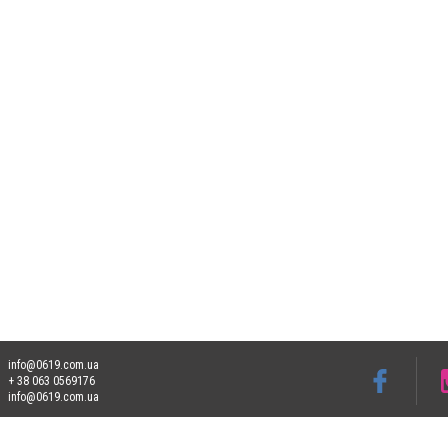
info@0619.com.ua
+ 38 063 0569176
info@0619.com.ua
Допускається цитування матеріалів без отримання попередньої згоди 0619.com.ua за