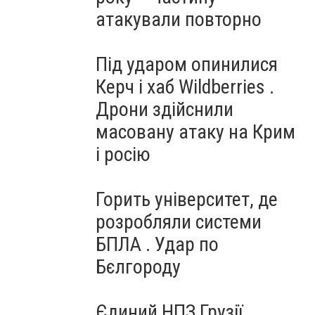
атакували повторно
Під ударом опинилися
Керч і хаб Wildberries .
Дрони здійснили
масовану атаку на Крим
і росію
Горить університет, де
розробляли системи
БПЛА . Удар по
Бєлгороду
Єдиний НПЗ Грузії