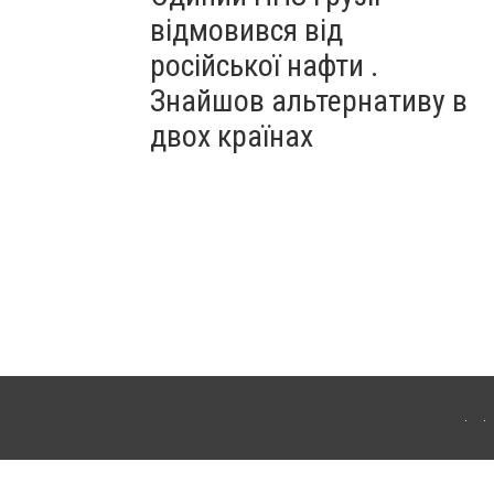
відмовився від
російської нафти .
Знайшов альтернативу в
двох країнах
ітополя. Для інтернет-видань обов'язкове розміщення прямого, відкритого для