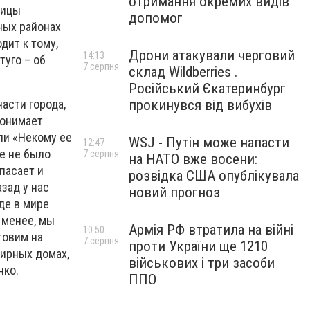
отримання окремих видів
ницы
допомог
ных районах
дит к тому,
Дрони атакували черговий
14:13
уго – об
7 серпня
склад Wildberries .
Російський Єкатеринбург
прокинувся від вибухів
асти города,
понимает
ли «Некому ее
WSJ - Путін може напасти
12:47
ще не было
7 серпня
на НАТО вже восени:
пасает и
розвідка США опублікувала
зад у нас
новий прогноз
де в мире
е менее, мы
Армія РФ втратила на війні
10:50
товим на
7 серпня
проти України ще 1210
тирных домах,
військових і три засоби
нко.
ППО