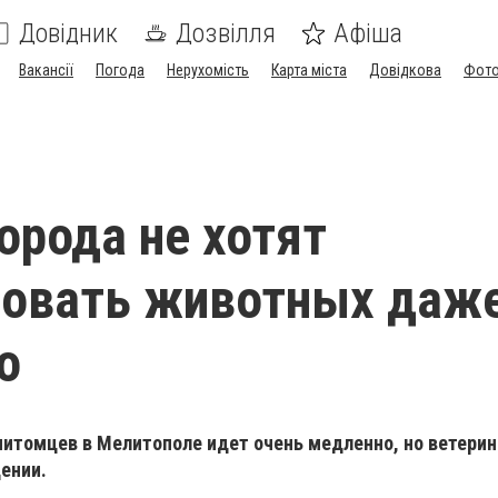
Довідник
Дозвілля
Афіша
Вакансії
Погода
Нерухомість
Карта міста
Довідкова
Фото
орода не хотят
ровать животных даж
о
итомцев в Мелитополе идет очень медленно, но ветери
ении.