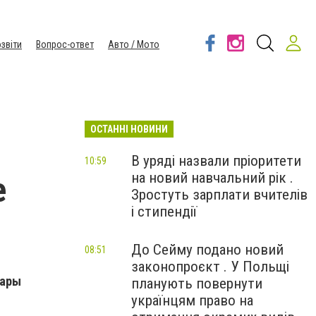
звіти
Вопрос-ответ
Авто / Мото
ОСТАННІ НОВИНИ
В уряді назвали пріоритети
10:59
на новий навчальний рік .
е
Зростуть зарплати вчителів
і стипендії
До Сейму подано новий
08:51
законопроєкт . У Польщі
нары
планують повернути
українцям право на