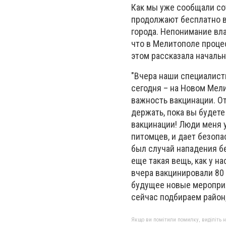
Как мы уже сообщали со
продолжают бесплатно в
города. Непонимание вл
что в Мелитополе проце
этом рассказала начальн
"Вчера наши специалист
сегодня – на Новом Мели
важность вакцинации. От
держать, пока вы будете
вакцинации! Люди меня у
питомцев, и дает безопа
был случай нападения б
еще такая вещь, как у н
вчера вакцинировали 80 
будущее новые мероприя
сейчас подбираем район,
Якщо ви помітили помилку, виділіть нео