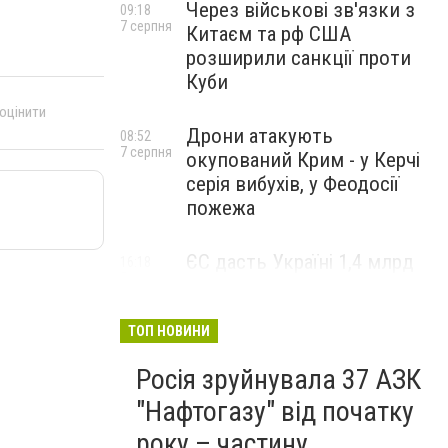
Через військові зв'язки з
09:18
7 серпня
Китаєм та рф США
розширили санкції проти
Куби
 оцінити
Дрони атакують
08:52
7 серпня
окупований Крим - у Керчі
серія вибухів, у Феодосії
пожежа
ЄС дасть Україні 1,4 млрд
16:18
5 серпня
євро з заморожених активів
РФ після нічної атаки
ТОП НОВИНИ
Росія зруйнувала 37 АЗК
"Нафтогазу" від початку
року – частину