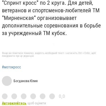
"Спринт кросс" по 2 круга. Для детей,
ветеранов и спортсменов-любителей ТМ
"Мирненская" организовывает
дополнительные соревнования в борьбе
за учрежденный ТМ кубок.
Якщо ви помітили помилку, виділіть необхідний текст і натисніть Ctrl + Enter, щоб
повідомити про це редакцію
#мотокросс
Богданова Юлия
0,0
Авторизуйтесь
, щоб оцінити