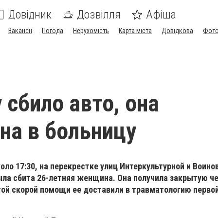
Довідник
Дозвілля
Афіша
Вакансії
Погода
Нерухомість
Карта міста
Довідкова
Фото
сбило авто, она
на в больницу
коло 17:30, на перекрестке улиц Интеркультурной и Воино
ыла сбита 26-летняя женщина. Она получила закрытую ч
той скорой помощи ее доставили в травматологию перво