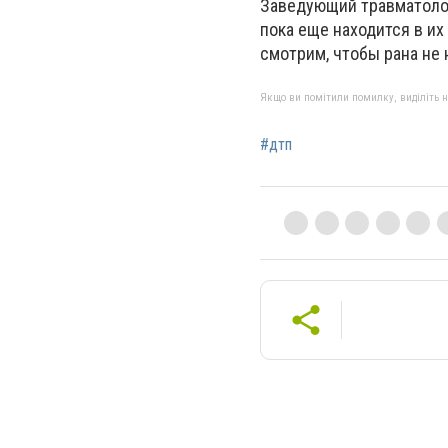
Заведующий травматолог
пока еще находится в их
смотрим, чтобы рана не 
Якщо ви помітили помилку, виділіть нео
#дтп