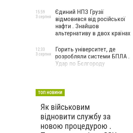
Єдиний НПЗ Грузії
15:59
3 серпня
відмовився від російської
нафти . Знайшов
альтернативу в двох країнах
Горить університет, де
12:33
3 серпня
розробляли системи БПЛА .
Удар по Бєлгороду
ТОП НОВИНИ
Як військовим
відновити службу за
новою процедурою .