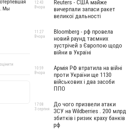
потерпевшая
Reuters - США майже
12:43
Вчора
и. Мы
вичерпали запаси ракет
великої дальності
Bloomberg - рф провела
11:27
Вчора
новий раунд таємних
зустрічей з Європою щодо
війни в Україні
 оцінити
Армія РФ втратила на війні
10:59
Вчора
проти України ще 1130
військових і два засоби
ППО
До чого призвели атаки
17:08
3 серпня
ЗСУ на Wildberries . 200 млрд
збитків і ризик краху банків
рф