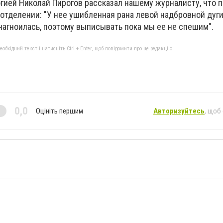
ией Николай Пирогов рассказал нашему журналисту, что 
 отделении: "У нее ушибленная рана левой надбровной дуг
нагноилась, поэтому выписывать пока мы ее не спешим".
бхідний текст і натисніть Ctrl + Enter, щоб повідомити про це редакцію
0,0
Оцініть першим
Авторизуйтесь
, щоб