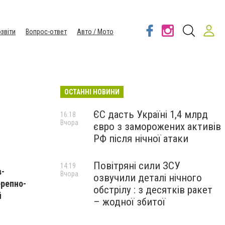
звіти
Вопрос-ответ
Авто / Мото
ОСТАННІ НОВИНИ
ЄС дасть Україні 1,4 млрд
16:18
Вчора
євро з заморожених активів
РФ після нічної атаки
Повітряні сили ЗСУ
14:19
в-
Вчора
озвучили деталі нічного
ерепно-
обстрілу : з десятків ракет
й
– жодної збитої