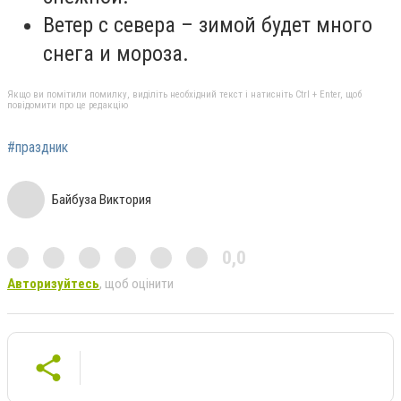
Ветер с севера – зимой будет много
снега и мороза.
Якщо ви помітили помилку, виділіть необхідний текст і натисніть Ctrl + Enter, щоб
повідомити про це редакцію
#праздник
Байбуза Виктория
0,0
Авторизуйтесь
, щоб оцінити