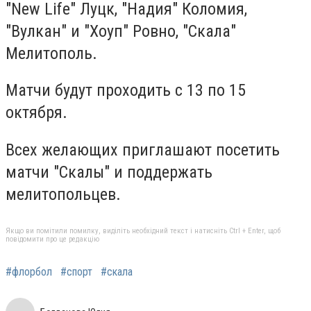
"New Life" Луцк, "Надия" Коломия,
"Вулкан" и "Хоуп" Ровно, "Скала"
Мелитополь.
Матчи будут проходить с 13 по 15
октября.
Всех желающих приглашают посетить
матчи "Скалы" и поддержать
мелитопольцев.
Якщо ви помітили помилку, виділіть необхідний текст і натисніть Ctrl + Enter, щоб
повідомити про це редакцію
#флорбол
#спорт
#скала