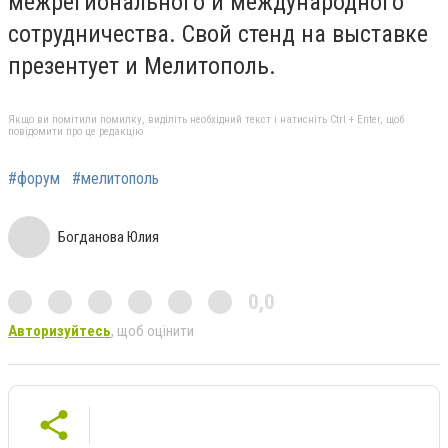
межрегионального и международного
сотрудничества. Свой стенд на выставке
презентует и Мелитополь.
Якщо ви помітили помилку, виділіть необхідний текст і натисніть Ctrl + Enter, щоб
повідомити про це редакцію
#форум
#мелитополь
Богданова Юлия
0,0
Авторизуйтесь
, щоб оцінити