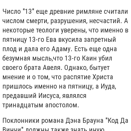
Число "13" еще древние римляне считали
числом смерти, разрушения, несчастий. А
некоторые теологи уверены, что именно в
пятницу 13-го Ева вкусила запретный
плод и дала его Адаму. Есть еще одна
безумная мысль,что 13-го Каин убил
своего брата Авеля. Однако, бытует
мнение и о том, что распятие Христа
пришлось именно на пятницу, а Иуда,
предавший Иисуса, являлся
тринадцатым апостолом.
Поклонники романа Дэна Брауна "Код Да
Винчи" должны также знать иную