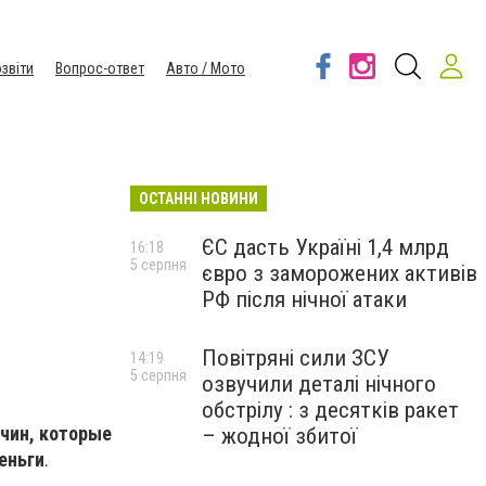
звіти
Вопрос-ответ
Авто / Мото
ОСТАННІ НОВИНИ
ЄС дасть Україні 1,4 млрд
16:18
5 серпня
євро з заморожених активів
РФ після нічної атаки
Повітряні сили ЗСУ
14:19
5 серпня
озвучили деталі нічного
обстрілу : з десятків ракет
чин, которые
– жодної збитої
еньги
.