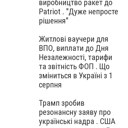
виробництво ракет до
Patriot . "Дуже непросте
рішення"
Житлові ваучери для
ВПО, виплати до Дня
Незалежності, тарифи
та звітність ФОП . Що
зміниться в Україні з 1
серпня
Трамп зробив
резонансну заяву про
українські надра . США