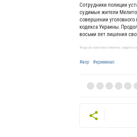
Сотрудники полиции уст
судимые жители Мелитоп
совершении уголовного п
кодекса Украины. Продо
восьми лет лишения сво
Якщо ви помітили помилку, виділіть нео
#вор
#криминал