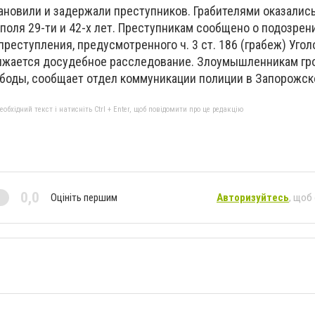
ановили и задержали преступников. Грабителями оказалис
оля 29-ти и 42-х лет. Преступникам сообщено о подозрен
реступления, предусмотренного ч. 3 ст. 186 (грабеж) Угол
лжается досудебное расследование. Злоумышленникам гр
боды, сообщает отдел коммуникации полиции в Запорожск
бхідний текст і натисніть Ctrl + Enter, щоб повідомити про це редакцію
0,0
Оцініть першим
Авторизуйтесь
, щоб