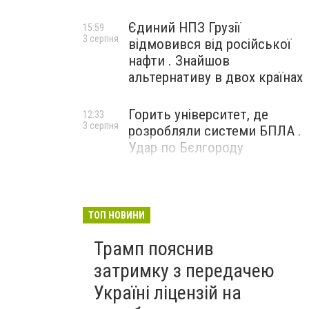
Єдиний НПЗ Грузії
15:59
3 серпня
відмовився від російської
нафти . Знайшов
альтернативу в двох країнах
Горить університет, де
12:33
3 серпня
розробляли системи БПЛА .
Удар по Бєлгороду
ТОП НОВИНИ
Трамп пояснив
затримку з передачею
Україні ліцензій на