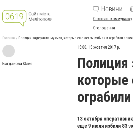
Новини
Оплатить коммуналку
Оголошення
Головна
Полиция задержала мужчин, которые еще летом избили и ограбили пенси
15:00, 15 жовтня 2017 р.
Полиция 
Богданова Юлия
которые 
ограбили
13 октября оперативни
еще 9 июля избили 83-