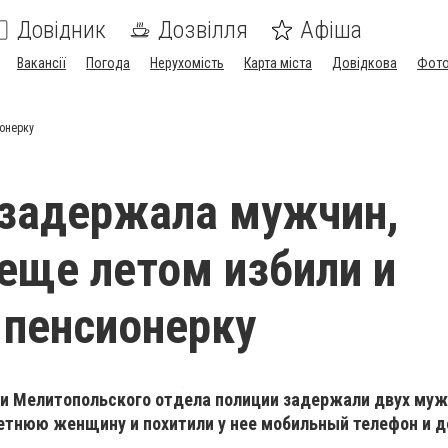
Довідник
Дозвілля
Афіша
Вакансії
Погода
Нерухомість
Карта міста
Довідкова
Фото
онерку
задержала мужчин,
еще летом избили и
 пенсионерку
ки Мелитопольского отдела полиции задержали двух муж
летнюю женщину и похитили у нее мобильный телефон и д