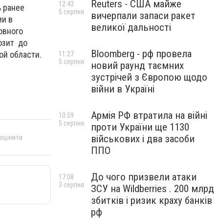
Reuters - США майже
12:43
ь ранее
5 серпня
вичерпали запаси ракет
ии в
великої дальності
овного
озит до
Bloomberg - рф провела
ой области.
11:27
5 серпня
новий раунд таємних
зустрічей з Європою щодо
війни в Україні
Армія РФ втратила на війні
10:59
5 серпня
проти України ще 1130
 оцінити
військових і два засоби
ППО
До чого призвели атаки
17:08
3 серпня
ЗСУ на Wildberries . 200 млрд
збитків і ризик краху банків
рф