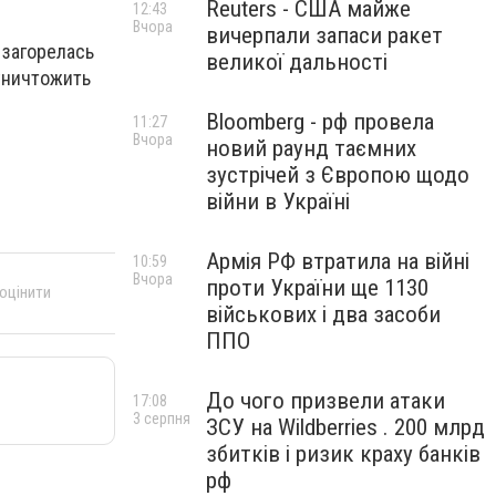
Reuters - США майже
12:43
Вчора
вичерпали запаси ракет
 загорелась
великої дальності
 уничтожить
Bloomberg - рф провела
11:27
Вчора
новий раунд таємних
зустрічей з Європою щодо
війни в Україні
Армія РФ втратила на війні
10:59
Вчора
проти України ще 1130
 оцінити
військових і два засоби
ППО
До чого призвели атаки
17:08
3 серпня
ЗСУ на Wildberries . 200 млрд
збитків і ризик краху банків
рф