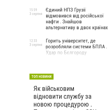
Єдиний НПЗ Грузії
15:59
3 серпня
відмовився від російської
нафти . Знайшов
альтернативу в двох країнах
Горить університет, де
12:33
3 серпня
розробляли системи БПЛА .
Удар по Бєлгороду
ТОП НОВИНИ
Як військовим
відновити службу за
новою процедурою .