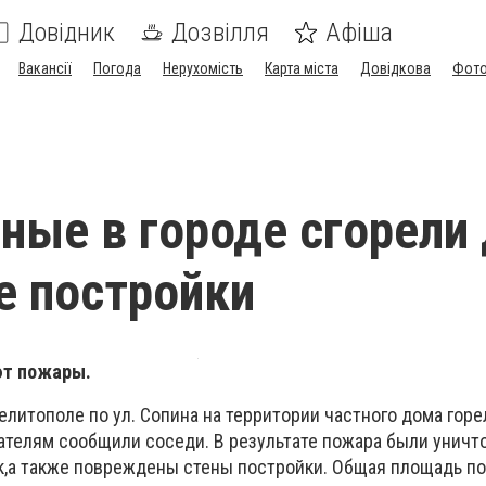
Довідник
Дозвілля
Афіша
Вакансії
Погода
Нерухомість
Карта міста
Довідкова
Фото
ные в городе сгорели
 постройки
ют пожары.
Мелитополе по ул. Сопина на территории частного дома гор
сателям сообщили соседи. В результате пожара были унич
,а также повреждены стены постройки. Общая площадь п