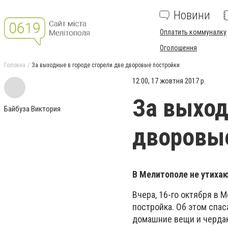
Новини
Оплатить коммуналку
Оголошення
Головна
За выходные в городе сгорели две дворовые постройки
12:00, 17 жовтня 2017 р.
За выход
Байбуза Виктория
дворовые
В Мелитополе не утиха
Вчера, 16-го октября в 
постройка. Об этом спа
домашние вещи и чердак