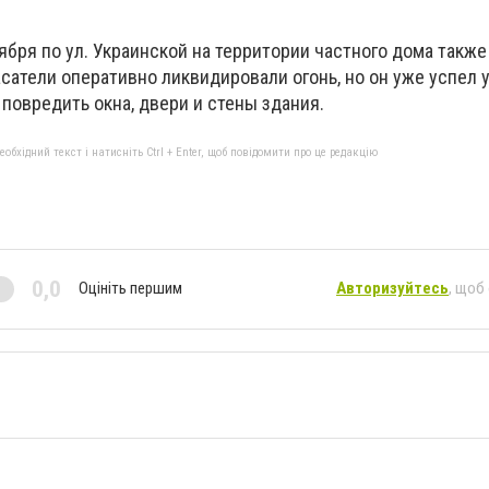
тября по ул. Украинской на территории частного дома также
сатели оперативно ликвидировали огонь, но он уже успел
повредить окна, двери и стены здания.
бхідний текст і натисніть Ctrl + Enter, щоб повідомити про це редакцію
0,0
Оцініть першим
Авторизуйтесь
, щоб