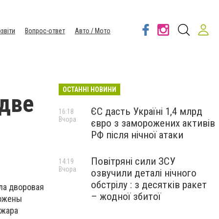
звіти
Вопрос-ответ
Авто / Мото
ОСТАННІ НОВИНИ
 две
ЄС дасть Україні 1,4 млрд
16:18
Вчора
євро з заморожених активів
РФ після нічної атаки
Повітряні сили ЗСУ
14:19
Вчора
озвучили деталі нічного
обстрілу : з десятків ракет
ела дворовая
– жодної збитої
тожены
ожара