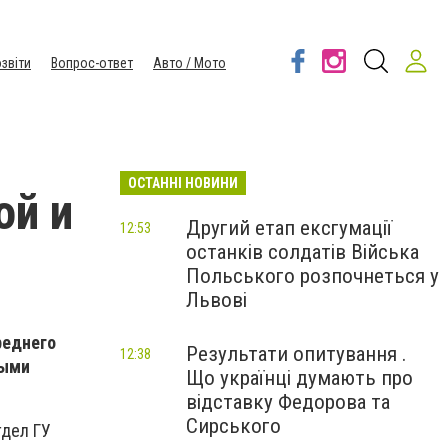
звіти
Вопрос-ответ
Авто / Мото
ОСТАННІ НОВИНИ
ой и
Другий етап ексгумації
12:53
останків солдатів Війська
Польського розпочнеться у
Львові
реднего
Результати опитування .
12:38
ными
Що українці думають про
відставку Федорова та
Сирського
тдел ГУ