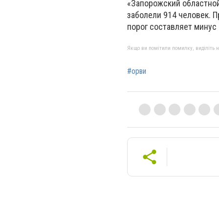
«Запорожский областной
заболели 914 человек. П
порог составляет минус 
Якщо ви помітили помилку, виділіть нео
#орви