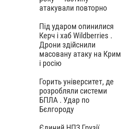
атакували повторно
Під ударом опинилися
Керч і хаб Wildberries .
Дрони здійснили
масовану атаку на Крим
і росію
Горить університет, де
розробляли системи
БПЛА . Удар по
Бєлгороду
Єдиний НПЗ Грузії