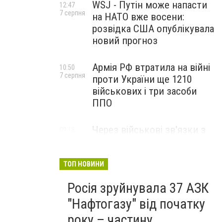
WSJ - Путін може напасти
12:47
7 серпня
на НАТО вже восени:
розвідка США опублікувала
новий прогноз
Армія РФ втратила на війні
10:50
7 серпня
проти України ще 1210
військових і три засоби
ППО
Через військові зв'язки з
09:18
7 серпня
Китаєм та рф США
розширили санкції проти
Куби
ТОП НОВИНИ
Росія зруйнувала 37 АЗК
"Нафтогазу" від початку
року – частину