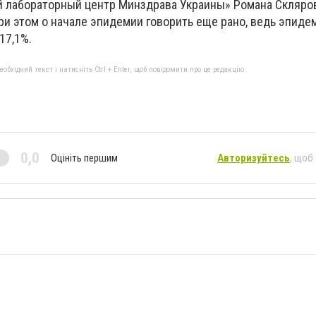
 лабораторный центр Минздрава Украины» Романа Скляро
ри этом о начале эпидемии говорить еще рано, ведь эпид
17,1%.
бхідний текст і натисніть Ctrl + Enter, щоб повідомити про це редакцію
0,0
Оцініть першим
Авторизуйтесь
, щоб