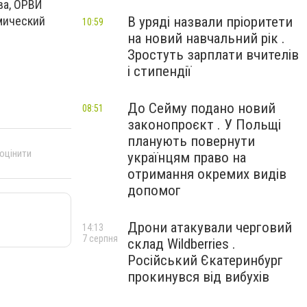
ва, ОРВИ
В уряді назвали пріоритети
емический
10:59
на новий навчальний рік .
Зростуть зарплати вчителів
і стипендії
До Сейму подано новий
08:51
законопроєкт . У Польщі
планують повернути
 оцінити
українцям право на
отримання окремих видів
допомог
Дрони атакували черговий
14:13
7 серпня
склад Wildberries .
Російський Єкатеринбург
прокинувся від вибухів