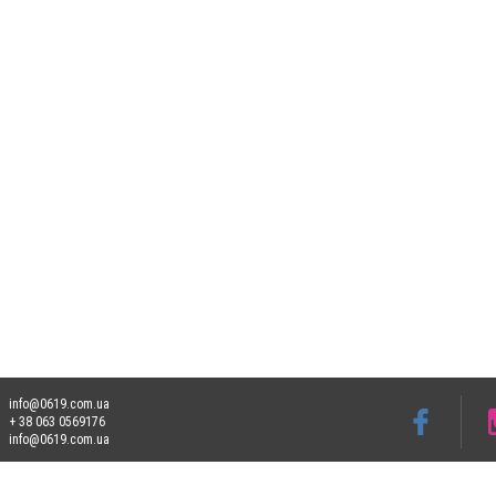
info@0619.com.ua
+ 38 063 0569176
info@0619.com.ua
Допускається цитування матеріалів без отримання попередньої згоди 0619.com.ua за