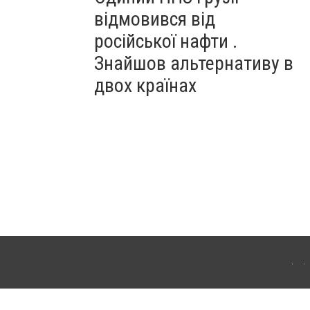
відмовився від
російської нафти .
Знайшов альтернативу в
двох країнах
ітополя. Для інтернет-видань обов'язкове розміщення прямого, відкритого для