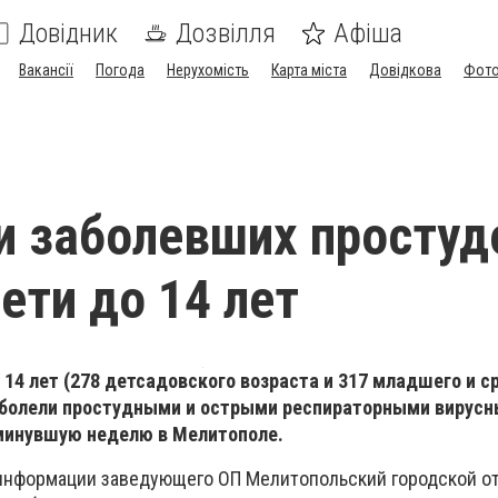
Довідник
Дозвілля
Афіша
Вакансії
Погода
Нерухомість
Карта міста
Довідкова
Фото
и заболевших простуд
ети до 14 лет
о 14 лет (278 детсадовского возраста и 317 младшего и с
аболели простудными и острыми респираторными вирус
минувшую неделю в Мелитополе.
 информации заведующего ОП Мелитопольский городской о