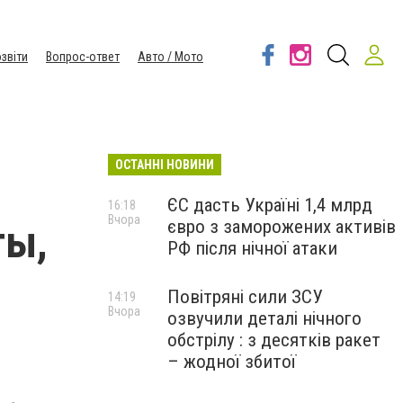
звіти
Вопрос-ответ
Авто / Мото
ОСТАННІ НОВИНИ
ЄС дасть Україні 1,4 млрд
16:18
Вчора
євро з заморожених активів
ты,
РФ після нічної атаки
Повітряні сили ЗСУ
14:19
Вчора
озвучили деталі нічного
обстрілу : з десятків ракет
– жодної збитої