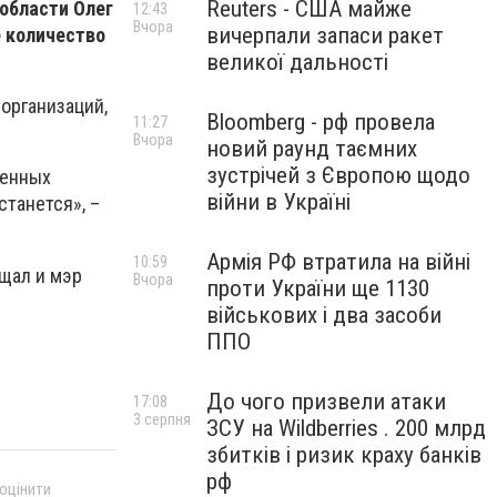
Reuters - США майже
 области Олег
12:43
Вчора
вичерпали запаси ракет
 количество
великої дальності
организаций,
Bloomberg - рф провела
11:27
Вчора
новий раунд таємних
зустрічей з Європою щодо
венных
війни в Україні
станется», –
Армія РФ втратила на війні
10:59
щал и мэр
Вчора
проти України ще 1130
військових і два засоби
ППО
До чого призвели атаки
17:08
3 серпня
ЗСУ на Wildberries . 200 млрд
збитків і ризик краху банків
рф
 оцінити