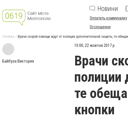
Новини
Оплатить коммуналку
Оголошення
Головна
Врачи скорой помощи ждут от полиции дополнительной защиты, те обеща
10:00, 22 жовтня 2017 р.
Врачи ск
Байбуза Виктория
полиции 
те обещ
кнопки