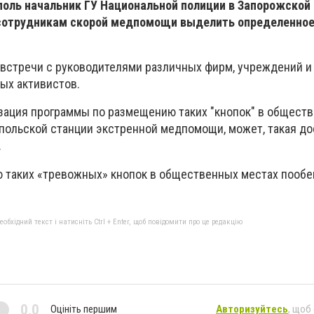
поль начальник ГУ Национальной полиции в Запорожской
сотрудникам скорой медпомощи выделить определенное
 встречи с руководителями различных фирм, учреждений и 
ых активистов.
изация программы по размещению таких "кнопок" в общест
опольской станции экстренной медпомощи, может, такая до
.
 таких «тревожных» кнопок в общественных местах пообе
бхідний текст і натисніть Ctrl + Enter, щоб повідомити про це редакцію
0,0
Оцініть першим
Авторизуйтесь
, щоб