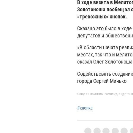
В ходе визита в Мелито
Золотоноша пообещал 
«тревожных» кнопок.
Сказано это было в ходе
депутатов и общественн
«В области начата реал
местах, так что и мелит
сказал Олег Золотоноша
Содействовать созданию
города Сергей Минько.
Якщо ви помітили помилку, виділіть нео
#кнопка