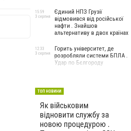
Єдиний НПЗ Грузії
15:59
3 серпня
відмовився від російської
нафти . Знайшов
альтернативу в двох країнах
Горить університет, де
12:33
3 серпня
розробляли системи БПЛА .
Удар по Бєлгороду
ТОП НОВИНИ
Як військовим
відновити службу за
новою процедурою .