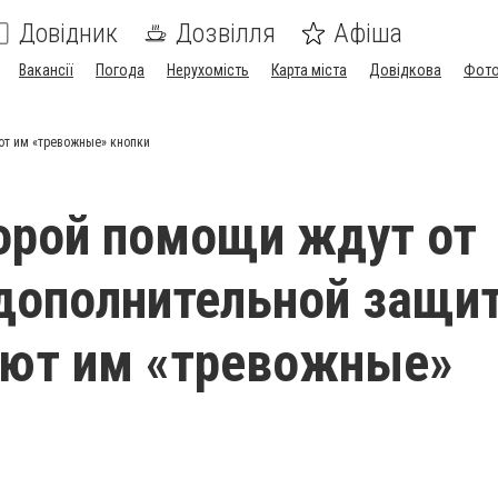
Довідник
Дозвілля
Афіша
Вакансії
Погода
Нерухомість
Карта міста
Довідкова
Фото
ют им «тревожные» кнопки
орой помощи ждут от
дополнительной защи
ают им «тревожные»