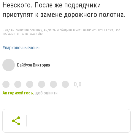
Невского. После же подрядчики
приступят к замене дорожного полотна.
Якщо ви помітили помилку, виділіть необхідний текст і натисніть Ctrl + Enter, щоб
повідомити про це редакцію
#парковочныезоны
Байбуза Виктория
0,0
Авторизуйтесь
, щоб оцінити