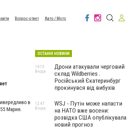
звіти
Вопрос-ответ
Авто / Мото
ОСТАННІ НОВИНИ
Дрони атакували черговий
14:13
Вчора
склад Wildberries .
Російський Єкатеринбург
яет
прокинувся від вибухів
ривередливо в
WSJ - Путін може напасти
12:47
Вчора
355 Мария.
на НАТО вже восени:
розвідка США опублікувала
новий прогноз