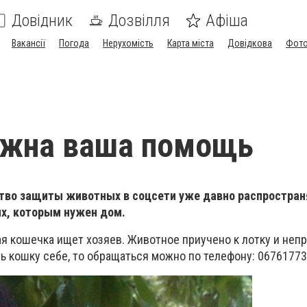
Довідник
Дозвілля
Афіша
Вакансії
Погода
Нерухомість
Карта міста
Довідкова
Фото
ужна ваша помощь
во защиты животных в соцсети уже давно распростран
х, которым нужен дом.
ая кошечка ищет хозяев. Животное приучено к лотку и неп
ть кошку себе, то обращаться можно по телефону: 0676177