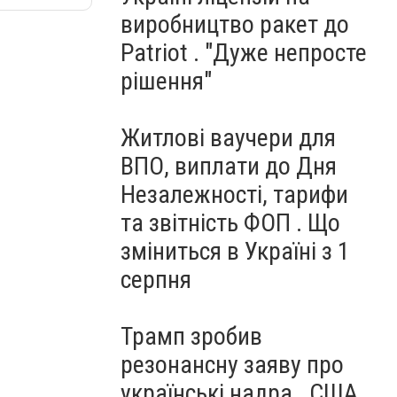
виробництво ракет до
Patriot . "Дуже непросте
рішення"
Житлові ваучери для
ВПО, виплати до Дня
Незалежності, тарифи
та звітність ФОП . Що
зміниться в Україні з 1
серпня
Трамп зробив
резонансну заяву про
українські надра . США