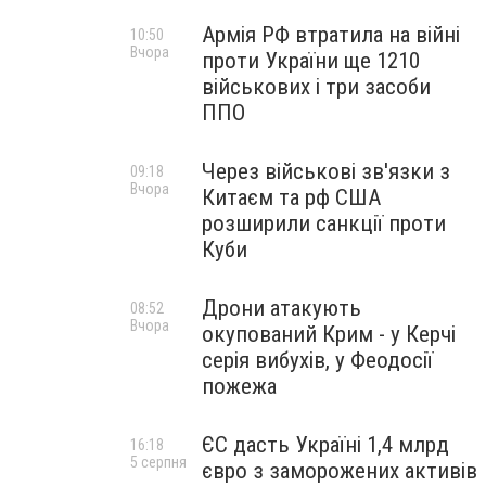
Армія РФ втратила на війні
10:50
Вчора
проти України ще 1210
військових і три засоби
ППО
Через військові зв'язки з
09:18
Вчора
Китаєм та рф США
розширили санкції проти
Куби
Дрони атакують
08:52
Вчора
окупований Крим - у Керчі
серія вибухів, у Феодосії
пожежа
ЄС дасть Україні 1,4 млрд
16:18
5 серпня
євро з заморожених активів