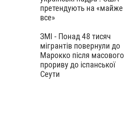
претендують на «майже
все»
ЗМІ - Понад 48 тисяч
мігрантів повернули до
Марокко після масового
прориву до іспанської
Сеути