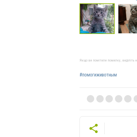
Якщо ви помітили помилку, виділіть нео
#помогиживотным