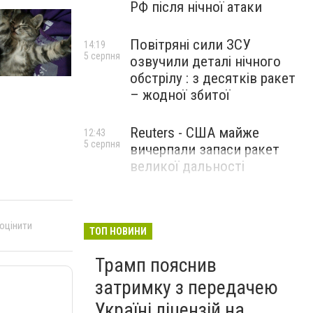
РФ після нічної атаки
Повітряні сили ЗСУ
14:19
5 серпня
озвучили деталі нічного
обстрілу : з десятків ракет
– жодної збитої
Reuters - США майже
12:43
5 серпня
вичерпали запаси ракет
великої дальності
 оцінити
ТОП НОВИНИ
Трамп пояснив
затримку з передачею
Україні ліцензій на