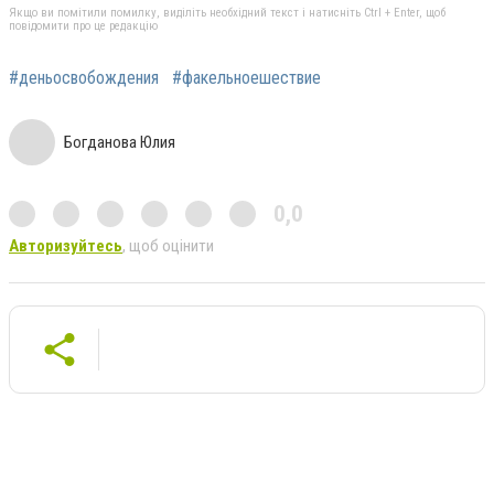
Якщо ви помітили помилку, виділіть необхідний текст і натисніть Ctrl + Enter, щоб
повідомити про це редакцію
#деньосвобождения
#факельноешествие
Богданова Юлия
0,0
Авторизуйтесь
, щоб оцінити