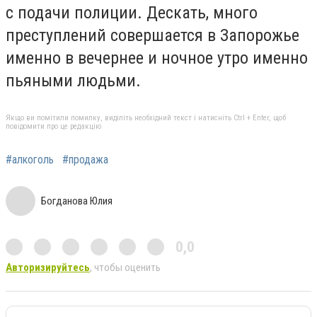
с подачи полиции. Дескать, много
преступлений совершается в Запорожье
именно в вечернее и ночное утро именно
пьяными людьми.
Якщо ви помітили помилку, виділіть необхідний текст і натисніть Ctrl + Enter, щоб
повідомити про це редакцію
#алкоголь
#продажа
Богданова Юлия
0,0
Авторизируйтесь
, чтобы оценить