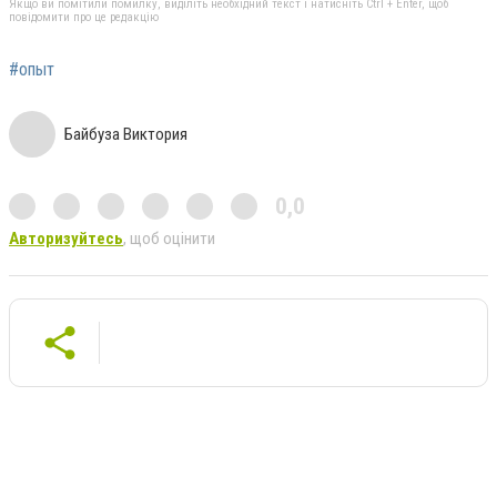
Якщо ви помітили помилку, виділіть необхідний текст і натисніть Ctrl + Enter, щоб
повідомити про це редакцію
#опыт
Байбуза Виктория
0,0
Авторизуйтесь
, щоб оцінити