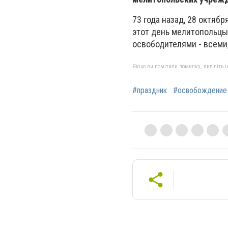
73 года назад, 28 октяб
этот день мелитопольцы
освободителями - всеми,
Якщо ви помітили помилку, виділіть нео
#праздник
#освобождение