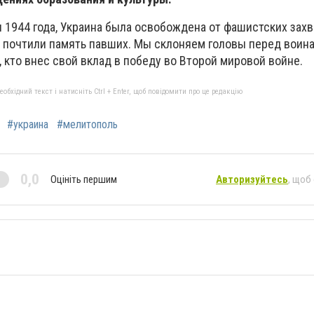
ря 1944 года, Украина была освобождена от фашистских захв
 почтили память павших. Мы склоняем головы перед воин
 кто внес свой вклад в победу во Второй мировой войне.
бхідний текст і натисніть Ctrl + Enter, щоб повідомити про це редакцію
#украина
#мелитополь
0,0
Оцініть першим
Авторизуйтесь
, щоб