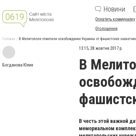
Новини
Оплатить коммуналку
Оголошення
Головна
В Мелитополе отметили освобождение Украины от фашистских захватчи
13:15, 28 жовтня 2017 р.
В Мелито
Богданова Юлия
освобожд
фашистск
В честь этой важной да
мемориальном комплекс
мелитопольских учрежд