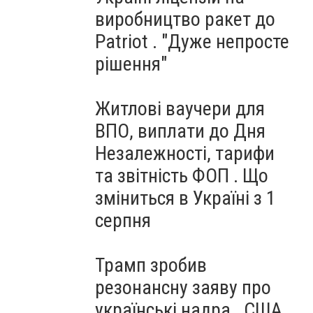
виробництво ракет до
Patriot . "Дуже непросте
рішення"
Житлові ваучери для
ВПО, виплати до Дня
Незалежності, тарифи
та звітність ФОП . Що
зміниться в Україні з 1
серпня
Трамп зробив
резонансну заяву про
українські надра . США