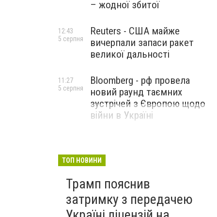
– жодної збитої
Reuters - США майже
12:43
5 серпня
вичерпали запаси ракет
великої дальності
Bloomberg - рф провела
11:27
5 серпня
новий раунд таємних
зустрічей з Європою щодо
війни в Україні
ТОП НОВИНИ
Трамп пояснив
затримку з передачею
Україні ліцензій на