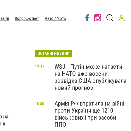
звіти
Вопрос-ответ
Авто / Мото
ОСТАННІ НОВИНИ
WSJ - Путін може напасти
12:47
на НАТО вже восени:
розвідка США опублікувала
новий прогноз
Армія РФ втратила на війні
10:50
проти України ще 1210
ю на
військових і три засоби
 в
ППО