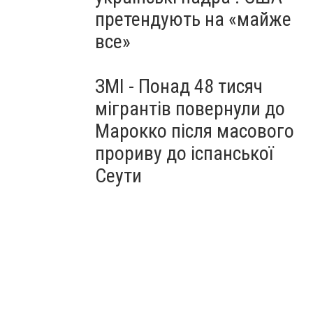
претендують на «майже
все»
ЗМІ - Понад 48 тисяч
мігрантів повернули до
Марокко після масового
прориву до іспанської
Сеути