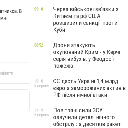
Через військові зв'язки з
09:18
атчиков. В
Китаєм та рф США
ами-
розширили санкції проти
Куби
Дрони атакують
08:52
окупований Крим - у Керчі
серія вибухів, у Феодосії
пожежа
 оцінити
ЄС дасть Україні 1,4 млрд
16:18
5 серпня
євро з заморожених активів
РФ після нічної атаки
Повітряні сили ЗСУ
14:19
5 серпня
озвучили деталі нічного
обстрілу : з десятків ракет