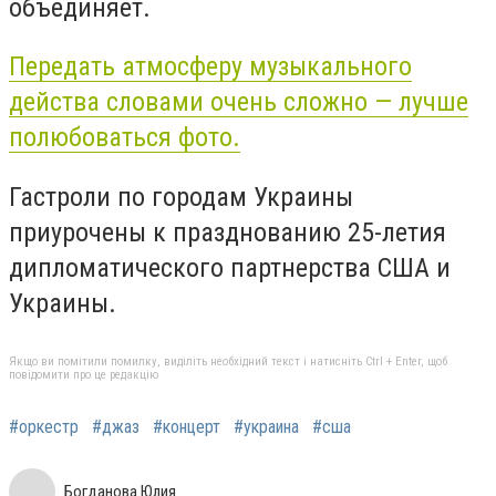
объединяет.
Передать атмосферу музыкального
действа словами очень сложно — лучше
полюбоваться фото.
Гастроли по городам Украины
приурочены к празднованию 25-летия
дипломатического партнерства США и
Украины.
Якщо ви помітили помилку, виділіть необхідний текст і натисніть Ctrl + Enter, щоб
повідомити про це редакцію
#оркестр
#джаз
#концерт
#украина
#сша
Богданова Юлия