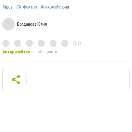
#шоу
#Х-Фактор
#николайильин
Богданова Юлия
0,0
Авторизуйтесь
, щоб оцінити