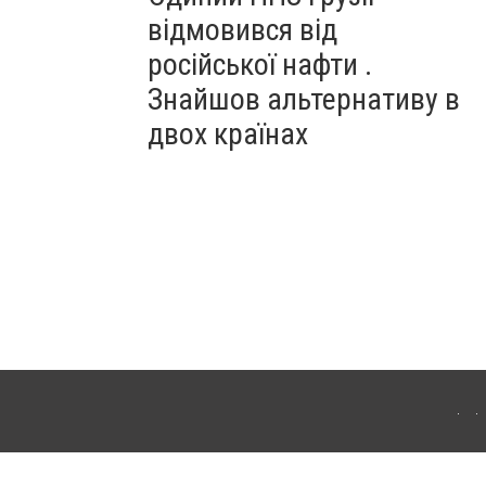
відмовився від
російської нафти .
Знайшов альтернативу в
двох країнах
ітополя. Для інтернет-видань обов'язкове розміщення прямого, відкритого для