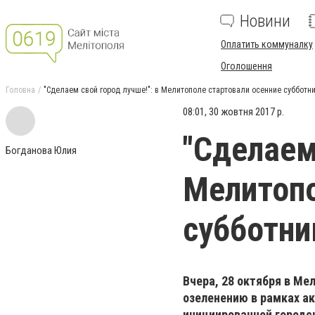
Новини
Оплатить коммуналку
Оголошення
Головна
"Сделаем свой город лучше!": в Мелитополе стартовали осенние субботн
08:01, 30 жовтня 2017 р.
"Сделаем
Богданова Юлия
Мелитопо
субботни
Вчера, 28 октября в М
озеленению в рамках ак
инициированной городс