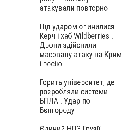
атакували повторно
Під ударом опинилися
Керч і хаб Wildberries .
Дрони здійснили
масовану атаку на Крим
і росію
Горить університет, де
розробляли системи
БПЛА . Удар по
Бєлгороду
Єдиний НПЗ Грузії