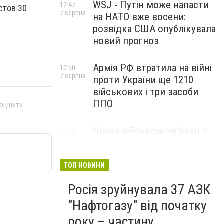
WSJ - Путін може напасти
12:47
стов 30
7 серпня
на НАТО вже восени:
розвідка США опублікувала
новий прогноз
Армія РФ втратила на війні
10:50
7 серпня
проти України ще 1210
військових і три засоби
ППО
 оцінити
Через військові зв'язки з
09:18
7 серпня
Китаєм та рф США
розширили санкції проти
Куби
ТОП НОВИНИ
Росія зруйнувала 37 АЗК
"Нафтогазу" від початку
року – частину