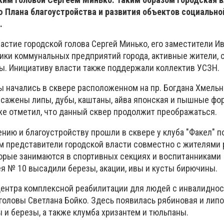
 Плана благоустройства и развития объектов социально
.
астие городской голова Сергей Минько, его заместители И
ники коммунальных предприятий города, активные жители, 
. Инициативу власти также поддержали коллектив УСЗН.
ты начались в сквере расположенном на пр. Богдана Хмельн
сажены липы, дубы, каштаны, айва японская и пышные фо
же отметил, что данный сквер продолжит преображаться.
нию и благоустройству прошли в сквере у клуба "Факел" по
ам представители городской власти совместно с жителями 
торые занимаются в спортивных секциях и воспитанниками
я № 10 высадили березы, акации, ивы и кусты бирючины.
ентра комплексной реабилитации для людей с инвалиднос
головы Светлана Бойко. Здесь появилась рябиновая и липо
и березы, а также клумба хризантем и тюльпаны.