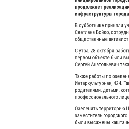
продолжает реализацию
инфраструктуры города
В субботнике приняли уч
Светлана Бойко, сотруд
общественные активисты
С утра, 28 октября рабо
первом объекте были вы
Сергей Анатольевич так
Также работы по озелене
Интеркультурная, 424. Т
родителями, детьми, ко
профессионального лице
Озеленить территорию Ц
заместитель городского 
были высажены каштаны 