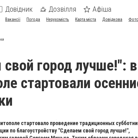
Довідник
Дозвілля
Афіша
Вакансії
Погода
Нерухомість
Карта міста
Довідкова
Фото
ики
 свой город лучше!": в
ле стартовали осенни
ки
елитополе стартовало проведение традиционных субботни
ции по благоустройству "Сделаем свой город лучше!",
ким головой Сергеем Минько. Таким образом городская 