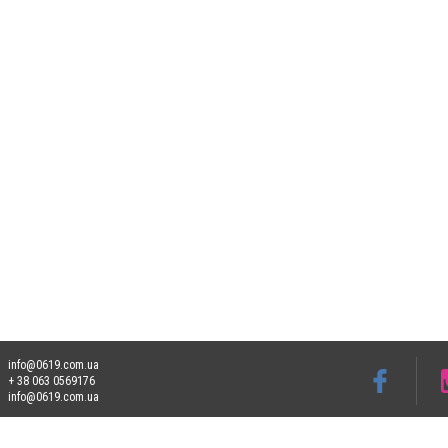
info@0619.com.ua
+ 38 063 0569176
info@0619.com.ua
Допускається цитування матеріалів без отримання попередньої згоди 0619.com.ua за