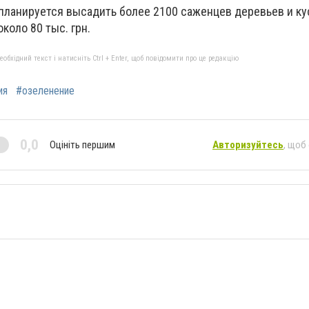
 планируется высадить более 2100 саженцев деревьев и ку
коло 80 тыс. грн.
бхідний текст і натисніть Ctrl + Enter, щоб повідомити про це редакцію
ия
#озеленение
0,0
Оцініть першим
Авторизуйтесь
, щоб