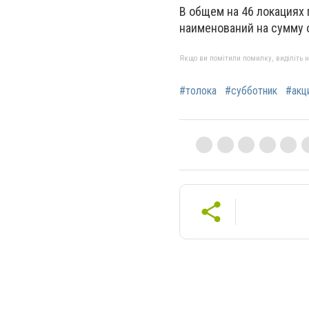
В общем на 46 локациях
наименований на сумму о
Якщо ви помітили помилку, виділіть нео
#толока
#субботник
#акц