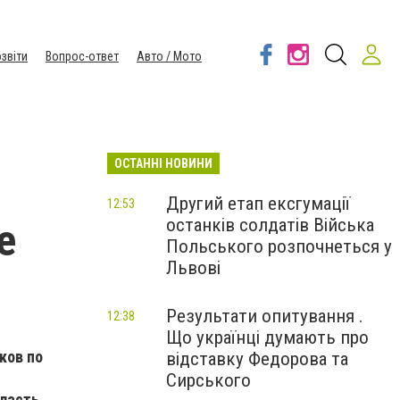
звіти
Вопрос-ответ
Авто / Мото
ОСТАННІ НОВИНИ
Другий етап ексгумації
12:53
останків солдатів Війська
е
Польського розпочнеться у
Львові
Результати опитування .
12:38
Що українці думають про
ков по
відставку Федорова та
Сирського
власть