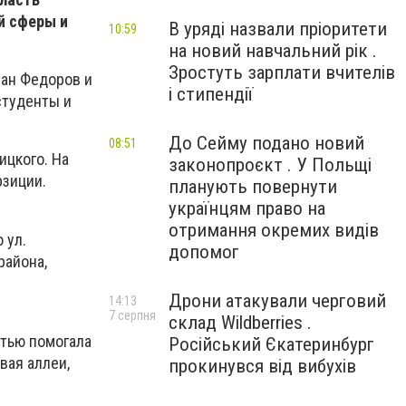
й сферы и
В уряді назвали пріоритети
10:59
на новий навчальний рік .
Зростуть зарплати вчителів
ван Федоров и
і стипендії
студенты и
До Сейму подано новий
08:51
ицкого. На
законопроєкт . У Польщі
рзиции.
планують повернути
українцям право на
отримання окремих видів
 ул.
допомог
района,
Дрони атакували черговий
14:13
7 серпня
склад Wildberries .
тью помогала
Російський Єкатеринбург
вая аллеи,
прокинувся від вибухів