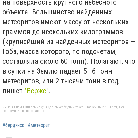
на поверхность крупного небесного
объекта. Большинство найденных
метеоритов имеют массу от нескольких
граммов до нескольких килограммов
(крупнейший из найденных метеоритов —
Гоба, масса которого, по подсчетам,
составляла около 60 тонн). Полагают, что
в сутки на Землю падает 5—6 тонн
метеоритов, или 2 тысячи тонн в год,
пишет
"Верже"
.
Якщо ви помітили помилку, виділіть необхідний текст і натисніть Ctrl + Enter, щоб
повідомити про це редакцію
#бердянск
#метеорит