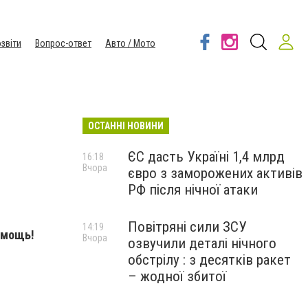
звіти
Вопрос-ответ
Авто / Мото
ОСТАННІ НОВИНИ
ЄС дасть Україні 1,4 млрд
16:18
Вчора
євро з заморожених активів
РФ після нічної атаки
Повітряні сили ЗСУ
14:19
омощь!
Вчора
озвучили деталі нічного
обстрілу : з десятків ракет
– жодної збитої