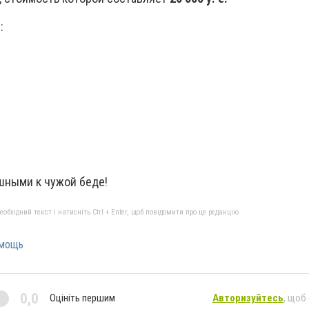
:
шными к чужой беде!
бхідний текст і натисніть Ctrl + Enter, щоб повідомити про це редакцію
мощь
0,0
Оцініть першим
Авторизуйтесь
, щоб