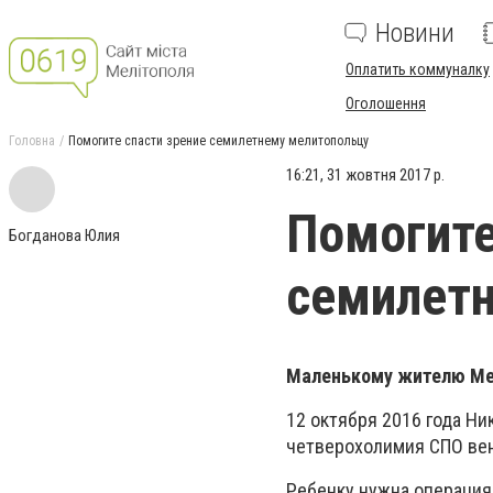
Новини
Оплатить коммуналку
Оголошення
Головна
Помогите спасти зрение семилетнему мелитопольцу
16:21, 31 жовтня 2017 р.
Помогите
Богданова Юлия
семилет
Маленькому жителю Мел
12 октября 2016 года Ни
четверохолимия СПО вен
Ребенку нужна операция