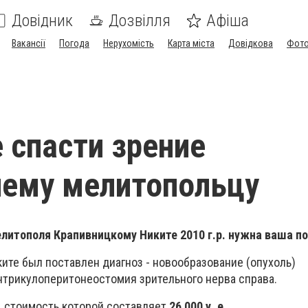
Довідник
Дозвілля
Афіша
Вакансії
Погода
Нерухомість
Карта міста
Довідкова
Фото
 спасти зрение
нему мелитопольцу
итополя Крапивницкому Никите 2010 г.р. нужна ваша п
ките был поставлен диагноз - новообразование (опухоль)
трикулоперитонеостомия зрительного нерва справа.
, стоимость которой составляет
26 000 у. е.