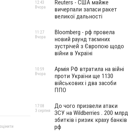
Reuters - США майже
12:43
Вчора
вичерпали запаси ракет
великої дальності
Bloomberg - рф провела
11:27
Вчора
новий раунд таємних
зустрічей з Європою щодо
війни в Україні
Армія РФ втратила на війні
10:59
Вчора
проти України ще 1130
військових і два засоби
ППО
До чого призвели атаки
17:08
3 серпня
ЗСУ на Wildberries . 200 млрд
збитків і ризик краху банків
рф
 оцінити