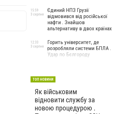
Єдиний НПЗ Грузії
15:59
3 серпня
відмовився від російської
нафти . Знайшов
альтернативу в двох країнах
Горить університет, де
12:33
3 серпня
розробляли системи БПЛА .
Удар по Бєлгороду
ТОП НОВИНИ
Як військовим
відновити службу за
новою процедурою .