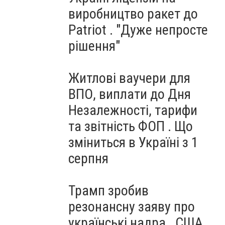
виробництво ракет до
Patriot . "Дуже непросте
рішення"
Житлові ваучери для
ВПО, виплати до Дня
Незалежності, тарифи
та звітність ФОП . Що
зміниться в Україні з 1
серпня
Трамп зробив
резонансну заяву про
українські надра . США