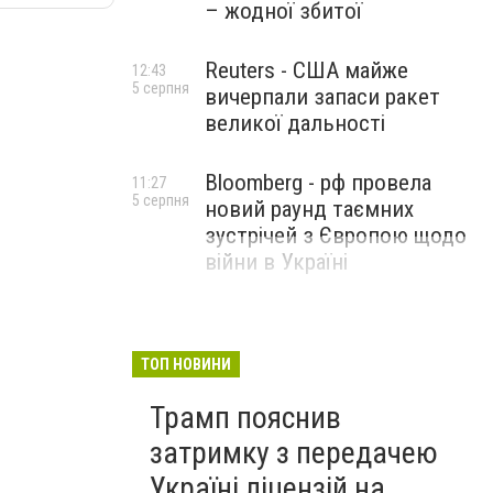
– жодної збитої
Reuters - США майже
12:43
5 серпня
вичерпали запаси ракет
великої дальності
Bloomberg - рф провела
11:27
5 серпня
новий раунд таємних
зустрічей з Європою щодо
війни в Україні
ТОП НОВИНИ
Трамп пояснив
затримку з передачею
Україні ліцензій на