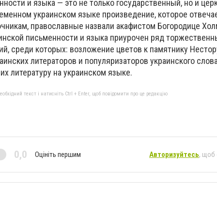
ности и языка — это не только государственный, но и це
ременном украинском языке произведение, которое отвеча
чникам, православные назвали акафистом Богородице Хол
инской письменности и языка приурочен ряд торжественн
й, среди которых: возложение цветов к памятнику Нестор
инских литераторов и популяризаторов украинского слова
их литературу на украинском языке.
бхідний текст і натисніть Ctrl + Enter, щоб повідомити про це редакцію
0,0
Оцініть першим
Авторизуйтесь
, щоб