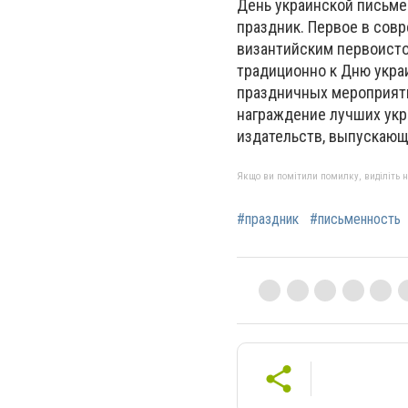
День украинской письмен
праздник. Первое в сов
византийским первоисто
традиционно к Дню укра
праздничных мероприяти
награждение лучших укра
издательств, выпускающ
Якщо ви помітили помилку, виділіть нео
#праздник
#письменность