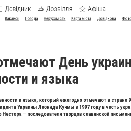
Довідник
Дозвілля
Афіша
Вакансії
Погода
Нерухомість
Карта міста
Довідкова
Фото
отмечают День украи
ости и языка
нности и языка, который ежегодно отмечают в стране 9
идента Украины Леонида Кучмы в 1997 году в честь укра
о Нестора — последователя творцов славянской письмен