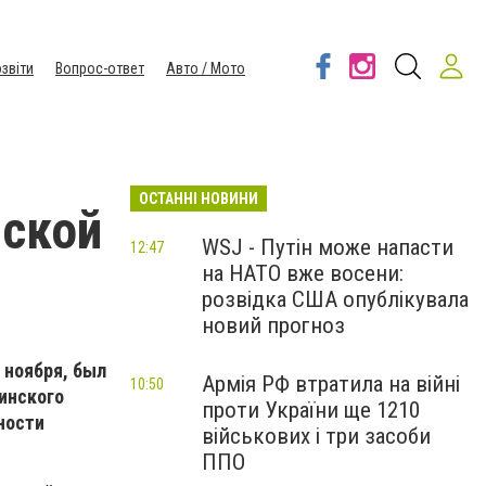
звіти
Вопрос-ответ
Авто / Мото
ОСТАННІ НОВИНИ
нской
WSJ - Путін може напасти
12:47
на НАТО вже восени:
розвідка США опублікувала
новий прогноз
 ноября, был
Армія РФ втратила на війні
10:50
инского
проти України ще 1210
ности
військових і три засоби
ППО