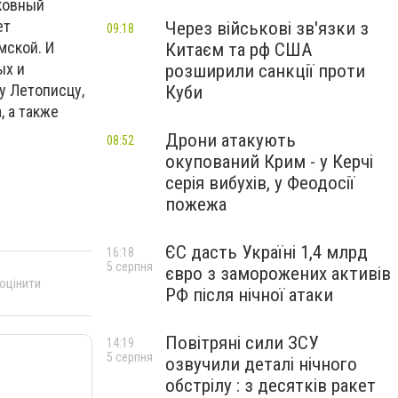
рковный
ет
Через військові зв'язки з
09:18
мской. И
Китаєм та рф США
ых и
розширили санкції проти
у Летописцу,
Куби
, а также
Дрони атакують
08:52
окупований Крим - у Керчі
серія вибухів, у Феодосії
пожежа
ЄС дасть Україні 1,4 млрд
16:18
5 серпня
євро з заморожених активів
 оцінити
РФ після нічної атаки
Повітряні сили ЗСУ
14:19
5 серпня
озвучили деталі нічного
обстрілу : з десятків ракет