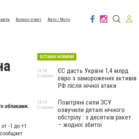
звіти
Вопрос-ответ
Авто / Мото
ОСТАННІ НОВИНИ
на
ЄС дасть Україні 1,4 млрд
16:18
5 серпня
євро з заморожених активів
РФ після нічної атаки
Повітряні сили ЗСУ
14:19
то облаками.
5 серпня
озвучили деталі нічного
обстрілу : з десятків ракет
– жодної збитої
 от -1 до +1
м сообщает