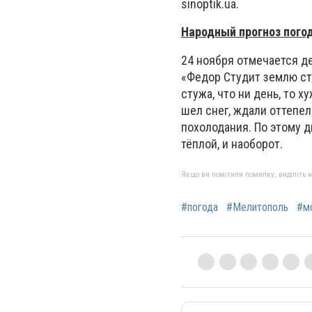
sinoptik.ua.
Народный прогноз пого
24 ноября отмечается де
«Федор Студит землю сту
стужа, что ни день, то 
шел снег, ждали оттепел
похолодания. По этому д
тёплой, и наоборот.
Якщо ви помітили помилку, виділіть нео
#погода
#Мелитополь
#м