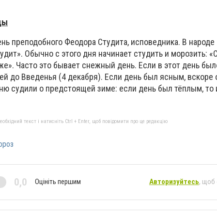
ды
нь преподобного Феодора Студита, исповедника. В народе 
дит». Обычно с этого дня начинает студить и морозить: «
хуже». Часто это бывает снежный день. Если в этот день бы
ей до Введенья (4 декабря). Если день был ясным, вскоре
ню судили о предстоящей зиме: если день был тёплым, то 
бхідний текст і натисніть Ctrl + Enter, щоб повідомити про це редакцію
ороз
0,0
Оцініть першим
Авторизуйтесь
, щоб