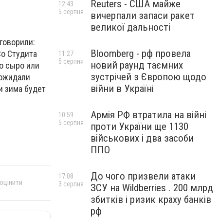
Reuters - США майже
12:43
5 серпня
вичерпали запаси ракет
великої дальності
говорили:
Bloomberg - рф провела
Со Студита
11:27
5 серпня
новий раунд таємних
ло сыро или
зустрічей з Європою щодо
 ожидали
війни в Україні
и зима будет
Армія РФ втратила на війні
10:59
5 серпня
проти України ще 1130
військових і два засоби
ППО
До чого призвели атаки
17:08
 оцінити
3 серпня
ЗСУ на Wildberries . 200 млрд
збитків і ризик краху банків
рф