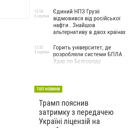
Єдиний НПЗ Грузії
15:59
3 серпня
відмовився від російської
нафти . Знайшов
альтернативу в двох країнах
Горить університет, де
12:33
3 серпня
розробляли системи БПЛА .
Удар по Бєлгороду
ТОП НОВИНИ
Трамп пояснив
затримку з передачею
Україні ліцензій на