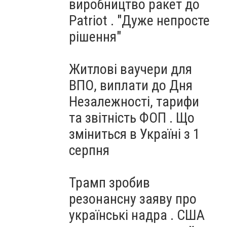
виробництво ракет до
Patriot . "Дуже непросте
рішення"
Житлові ваучери для
ВПО, виплати до Дня
Незалежності, тарифи
та звітність ФОП . Що
зміниться в Україні з 1
серпня
Трамп зробив
резонансну заяву про
українські надра . США