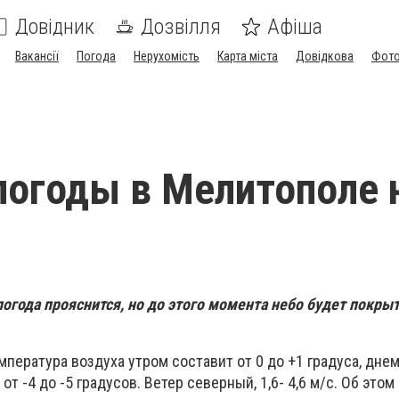
Довідник
Дозвілля
Афіша
Вакансії
Погода
Нерухомість
Карта міста
Довідкова
Фото
погоды в Мелитополе 
огода прояснится, но до этого момента небо будет покры
мпература воздуха утром составит от 0 до +1 градуса, днем
 от -4 до -5 градусов. Ветер северный, 1,6- 4,6 м/с. Об это