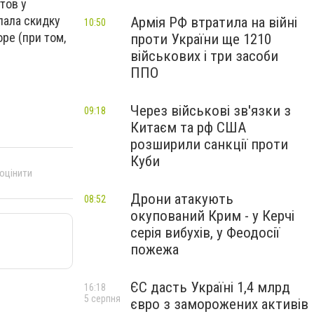
тов у
лала скидку
Армія РФ втратила на війні
10:50
ре (при том,
проти України ще 1210
військових і три засоби
ППО
Через військові зв'язки з
09:18
Китаєм та рф США
розширили санкції проти
Куби
 оцінити
Дрони атакують
08:52
окупований Крим - у Керчі
серія вибухів, у Феодосії
пожежа
ЄС дасть Україні 1,4 млрд
16:18
5 серпня
євро з заморожених активів