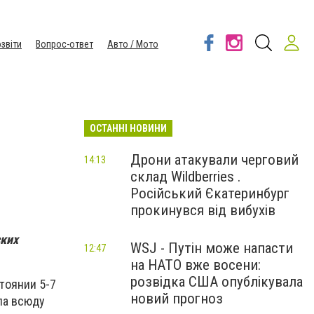
звіти
Вопрос-ответ
Авто / Мото
ОСТАННІ НОВИНИ
Дрони атакували черговий
14:13
склад Wildberries .
Російський Єкатеринбург
прокинувся від вибухів
ских
WSJ - Путін може напасти
12:47
на НАТО вже восени:
розвідка США опублікувала
стоянии 5-7
новий прогноз
ла всюду