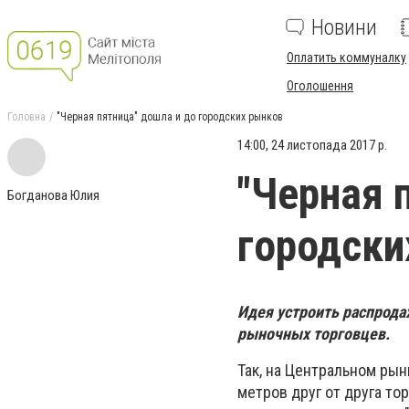
Новини
Оплатить коммуналку
Оголошення
Головна
"Черная пятница" дошла и до городских рынков
14:00, 24 листопада 2017 р.
"Черная 
Богданова Юлия
городски
Идея устроить распрода
рыночных торговцев.
Так, на Центральном рын
метров друг от друга то