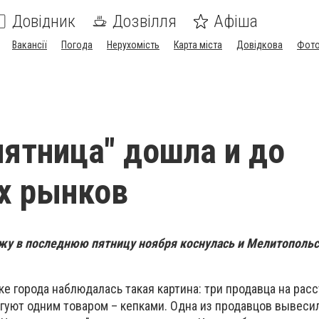
Довідник
Дозвілля
Афіша
Вакансії
Погода
Нерухомість
Карта міста
Довідкова
Фото
пятница" дошла и до
х рынков
жу в последнюю пятницу ноября коснулась и Мелитополь
ке города наблюдалась такая картина: три продавца на рас
ргуют одним товаром – кепками. Одна из продавцов вывеси