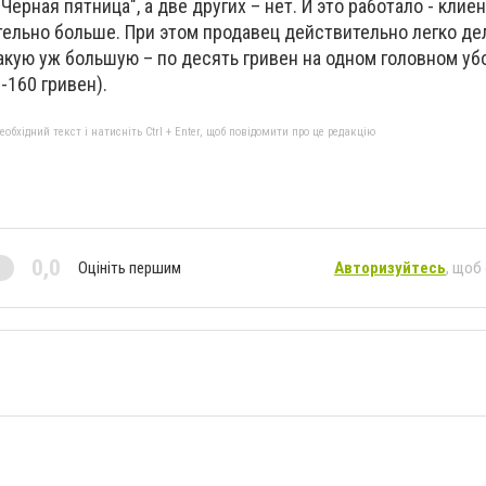
Черная пятница", а две других – нет. И это работало - клиен
льно больше. При этом продавец действительно легко де
такую уж большую – по десять гривен на одном головном убо
-160 гривен).
бхідний текст і натисніть Ctrl + Enter, щоб повідомити про це редакцію
0,0
Оцініть першим
Авторизуйтесь
, щоб