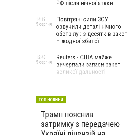
РФ після нічної атаки
Повітряні сили ЗСУ
14:19
5 серпня
озвучили деталі нічного
обстрілу : з десятків ракет
– жодної збитої
Reuters - США майже
12:43
5 серпня
вичерпали запаси ракет
великої дальності
ТОП НОВИНИ
Трамп пояснив
затримку з передачею
Україні ліцензій на