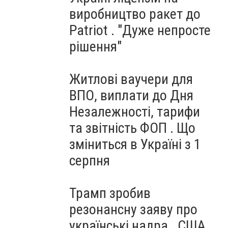
виробництво ракет до
Patriot . "Дуже непросте
рішення"
Житлові ваучери для
ВПО, виплати до Дня
Незалежності, тарифи
та звітність ФОП . Що
зміниться в Україні з 1
серпня
Трамп зробив
резонансну заяву про
українські надра . США