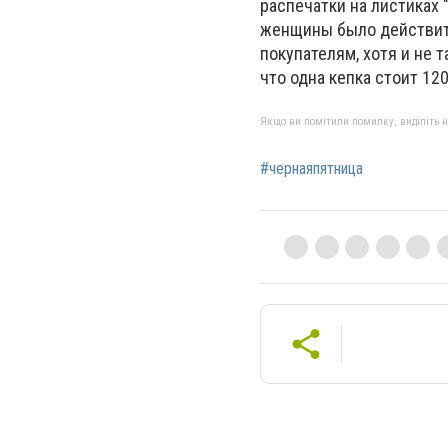
распечатки на листиках "
женщины было действите
покупателям, хотя и не 
что одна кепка стоит 120
Якщо ви помітили помилку, виділіть нео
#чернаяпятница