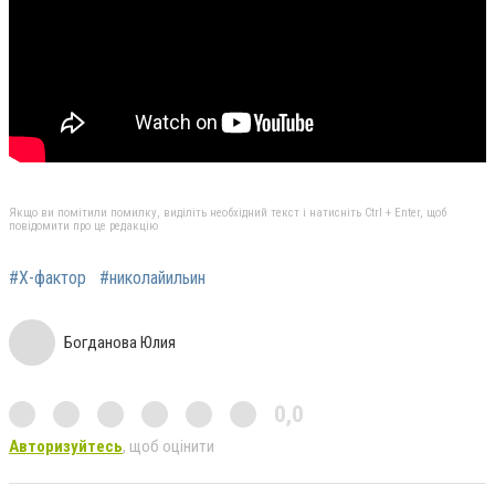
Якщо ви помітили помилку, виділіть необхідний текст і натисніть Ctrl + Enter, щоб
повідомити про це редакцію
#Х-фактор
#николайильин
Богданова Юлия
0,0
Авторизуйтесь
, щоб оцінити