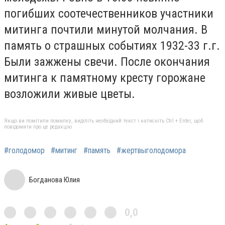
погибших соотечественников участники
митинга почтили минутой молчания. В
память о страшных событиях 1932-33 г.г.
Были зажжены свечи. После окончания
митинга к памятному кресту горожане
возложили живые цветы.
Якщо ви помітили помилку, виділіть необхідний текст і натисніть Ctrl + Enter, щоб
повідомити про це редакцію
#голодомор
#митинг
#память
#жертвыголодомора
Богданова Юлия
0,0