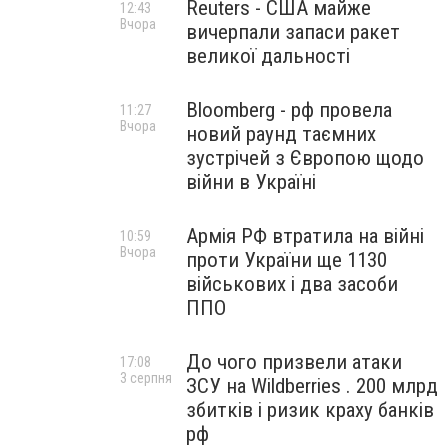
Reuters - США майже
12:43
Вчора
вичерпали запаси ракет
великої дальності
Bloomberg - рф провела
11:27
Вчора
новий раунд таємних
зустрічей з Європою щодо
війни в Україні
Армія РФ втратила на війні
10:59
Вчора
проти України ще 1130
військових і два засоби
ППО
До чого призвели атаки
17:08
3 серпня
ЗСУ на Wildberries . 200 млрд
збитків і ризик краху банків
рф