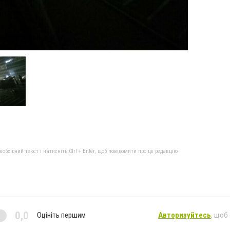
бхідний текст і натисніть Ctrl + Enter, щоб повідомити про це редакцію
0,0
Оцініть першим
Авторизуйтесь
, щоб