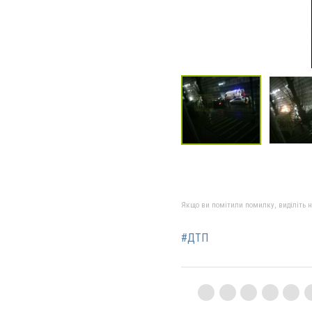
Якщо ви помітили помилку, виділіть нео
#ДТП