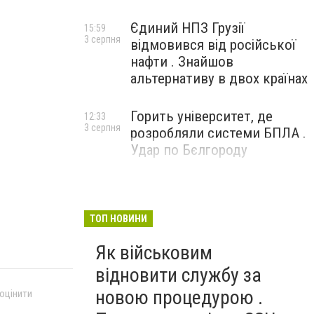
Єдиний НПЗ Грузії
15:59
3 серпня
відмовився від російської
нафти . Знайшов
альтернативу в двох країнах
Горить університет, де
12:33
3 серпня
розробляли системи БПЛА .
Удар по Бєлгороду
ТОП НОВИНИ
Як військовим
відновити службу за
новою процедурою .
 оцінити