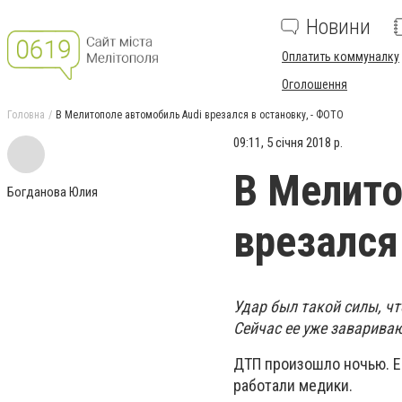
Новини
Оплатить коммуналку
Оголошення
Головна
В Мелитополе автомобиль Audi врезался в остановку, - ФОТО
09:11, 5 січня 2018 р.
В Мелито
Богданова Юлия
врезался
Удар был такой силы, ч
Сейчас ее уже заварива
ДТП произошло ночью. Е
работали медики.