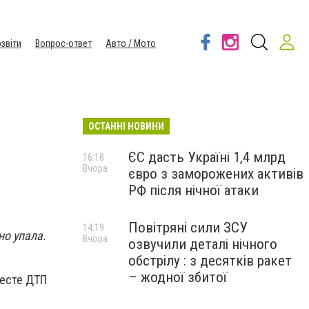
звіти
Вопрос-ответ
Авто / Мото
ОСТАННІ НОВИНИ
ЄС дасть Україні 1,4 млрд
16:18
Вчора
євро з заморожених активів
РФ після нічної атаки
Повітряні сили ЗСУ
14:19
но упала.
Вчора
озвучили деталі нічного
обстрілу : з десятків ракет
– жодної збитої
месте ДТП