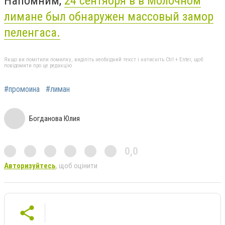
Напомним,
24 сентября в в Молочном
лимане был обнаружен массовый замор
пеленгаса.
Якщо ви помітили помилку, виділіть необхідний текст і натисніть Ctrl + Enter, щоб
повідомити про це редакцію
#промоина
#лиман
Богданова Юлия
0,0
Авторизуйтесь
, щоб оцінити