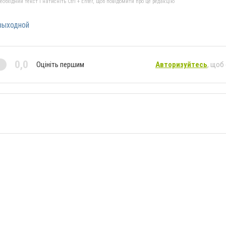
бхідний текст і натисніть Ctrl + Enter, щоб повідомити про це редакцію
выходной
0,0
Оцініть першим
Авторизуйтесь
, щоб