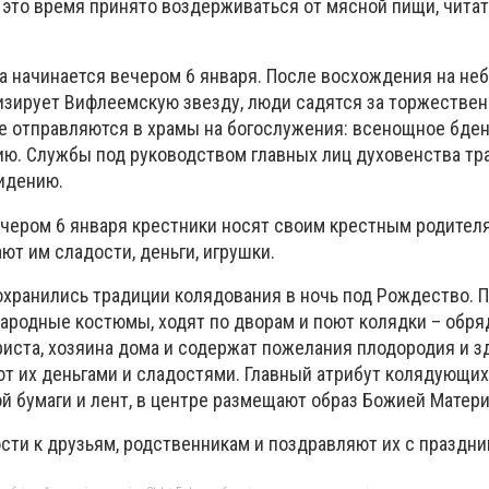
В это время принято воздерживаться от мясной пищи, чита
 начинается вечером 6 января. После восхождения на не
изирует Вифлеемскую звезду, люди садятся за торжествен
 отправляются в храмы на богослужения: всенощное бден
ю. Службы под руководством главных лиц духовенства тр
идению.
ечером 6 января крестники носят своим крестным родител
ают им сладости, деньги, игрушки.
охранились традиции колядования в ночь под Рождество. П
ародные костюмы, ходят по дворам и поют колядки – обря
иста, хозяина дома и содержат пожелания плодородия и з
т их деньгами и сладостями. Главный атрибут колядующих 
й бумаги и лент, в центре размещают образ Божией Матери
ости к друзьям, родственникам и поздравляют их с праздни