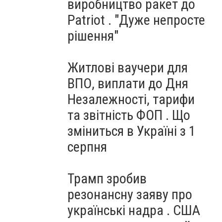
виробництво ракет до
Patriot . "Дуже непросте
рішення"
Житлові ваучери для
ВПО, виплати до Дня
Незалежності, тарифи
та звітність ФОП . Що
зміниться в Україні з 1
серпня
Трамп зробив
резонансну заяву про
українські надра . США