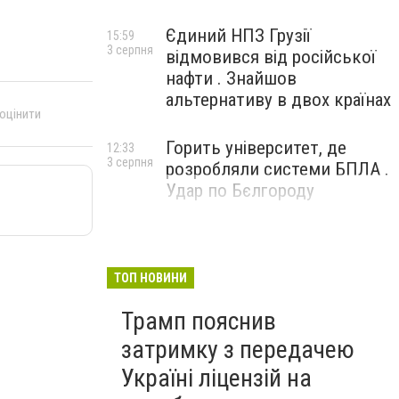
Єдиний НПЗ Грузії
15:59
3 серпня
відмовився від російської
нафти . Знайшов
альтернативу в двох країнах
 оцінити
Горить університет, де
12:33
3 серпня
розробляли системи БПЛА .
Удар по Бєлгороду
ТОП НОВИНИ
Трамп пояснив
затримку з передачею
Україні ліцензій на