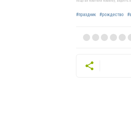
Якщо ви помітили помилку, виділіть нео
#праздник
#рождество
#