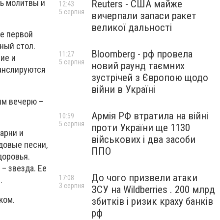
ть молитвы и
Reuters - США майже
12:43
5 серпня
вичерпали запаси ракет
великої дальності
бе первой
ный стол.
Bloomberg - рф провела
11:27
ие и
5 серпня
новий раунд таємних
анслируются
зустрічей з Європою щодо
війни в Україні
ям вечерю –
Армія РФ втратила на війні
10:59
5 серпня
проти України ще 1130
арни и
військових і два засоби
довые песни,
ППО
доровья.
– звезда. Ее
До чого призвели атаки
17:08
.
3 серпня
ЗСУ на Wildberries . 200 млрд
ком.
збитків і ризик краху банків
рф