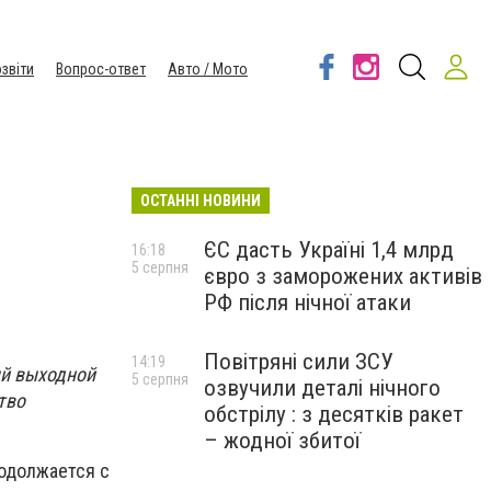
звіти
Вопрос-ответ
Авто / Мото
ОСТАННІ НОВИНИ
ЄС дасть Україні 1,4 млрд
16:18
5 серпня
євро з заморожених активів
РФ після нічної атаки
Повітряні сили ЗСУ
14:19
ый выходной
5 серпня
озвучили деталі нічного
тво
обстрілу : з десятків ракет
– жодної збитої
одолжается с