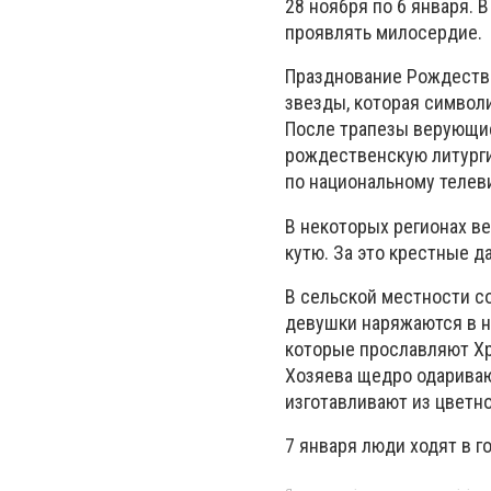
28 ноября по 6 января. 
проявлять милосердие.
Празднование Рождества
звезды, которая символ
После трапезы верующие
рождественскую литурги
по национальному телев
В некоторых регионах в
кутю. За это крестные д
В сельской местности с
девушки наряжаются в н
которые прославляют Хр
Хозяева щедро одариваю
изготавливают из цветно
7 января люди ходят в г