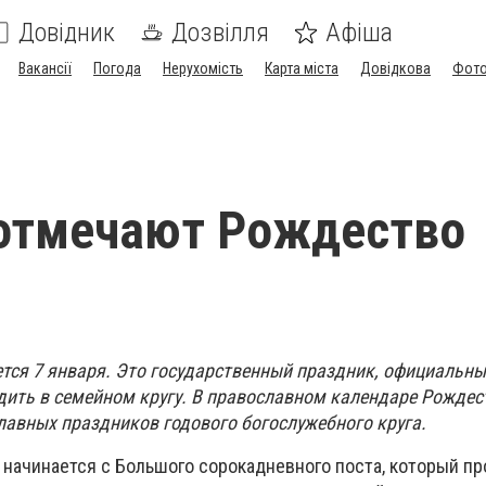
Довідник
Дозвілля
Афіша
Вакансії
Погода
Нерухомість
Карта міста
Довідкова
Фото
 отмечают Рождество
тся 7 января. Это государственный праздник, официальн
одить в семейном кругу. В православном календаре Рождес
главных праздников годового богослужебного круга.
начинается с Большого сорокадневного поста, который пр