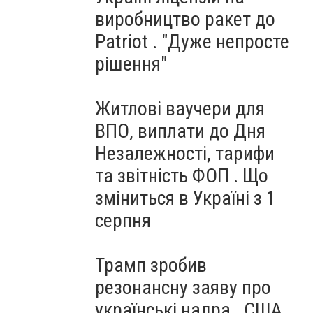
виробництво ракет до
Patriot . "Дуже непросте
рішення"
Житлові ваучери для
ВПО, виплати до Дня
Незалежності, тарифи
та звітність ФОП . Що
зміниться в Україні з 1
серпня
Трамп зробив
резонансну заяву про
українські надра . США