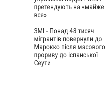
претендують на «майже
все»
ЗМІ - Понад 48 тисяч
мігрантів повернули до
Марокко після масового
прориву до іспанської
Сеути