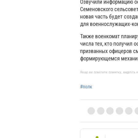
Озвучили информацию оф
Семеновского сельсовета
новая часть будет созда
для военнослужащих-ко
Также военкомат планиру
числа тех, кто получил 
призванных офицеров см
формирующемся механиз
Якщо ви помітили помилку, виділіть нео
#полк