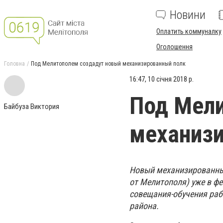
Новини
Оплатить коммуналку
Оголошення
Головна
Под Мелитополем создадут новый механизированный полк
16:47, 10 січня 2018 р.
Под Мели
Байбуза Виктория
механиз
Новый механизированный
от Мелитополя) уже в ф
совещания-обучения раб
района.