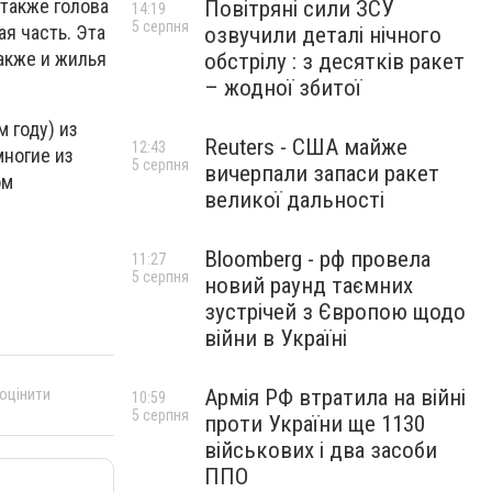
также голова
Повітряні сили ЗСУ
14:19
5 серпня
я часть. Эта
озвучили деталі нічного
также и жилья
обстрілу : з десятків ракет
– жодної збитої
 году) из
Reuters - США майже
12:43
многие из
5 серпня
вичерпали запаси ракет
ом
великої дальності
Bloomberg - рф провела
11:27
5 серпня
новий раунд таємних
зустрічей з Європою щодо
війни в Україні
Армія РФ втратила на війні
 оцінити
10:59
5 серпня
проти України ще 1130
військових і два засоби
ППО