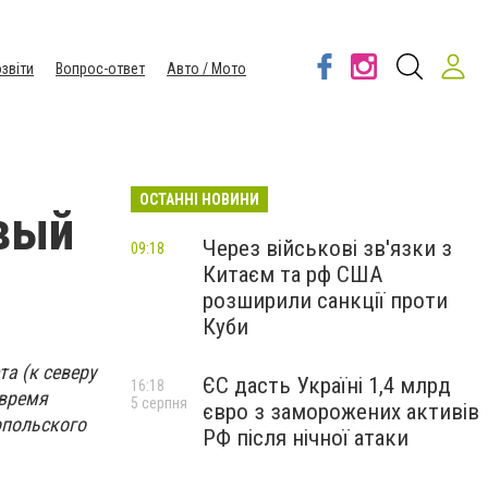
звіти
Вопрос-ответ
Авто / Мото
ОСТАННІ НОВИНИ
вый
Через військові зв'язки з
09:18
Китаєм та рф США
розширили санкції проти
Куби
а (к северу
ЄС дасть Україні 1,4 млрд
16:18
 время
5 серпня
євро з заморожених активів
опольского
РФ після нічної атаки