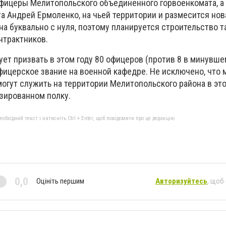
ицеры Мелитопольского объединенного горвоенкомата, а 
 Андрей Ермоленко, на чьей территории и размесится нова
на буквально с нуля, поэтому планируется строительство 
нтрактников.
ет призвать в этом году 80 офицеров (против 8 в минувшем
офицерское звание на военной кафедре. Не исключено, что 
огут служить на территории Мелитопольского района в эт
ированном полку.
бхідний текст і натисніть Ctrl + Enter, щоб повідомити про це редакцію
0,0
Оцініть першим
Авторизуйтесь
, щоб