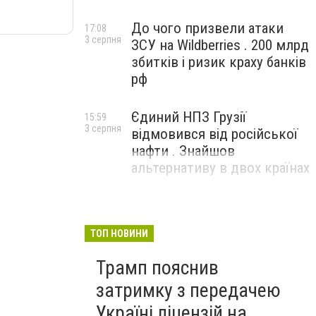
До чого призвели атаки
17:08
3 серпня
ЗСУ на Wildberries . 200 млрд
збитків і ризик краху банків
рф
Єдиний НПЗ Грузії
15:59
3 серпня
відмовився від російської
нафти . Знайшов
альтернативу в двох країнах
ТОП НОВИНИ
Трамп пояснив
затримку з передачею
Україні ліцензій на