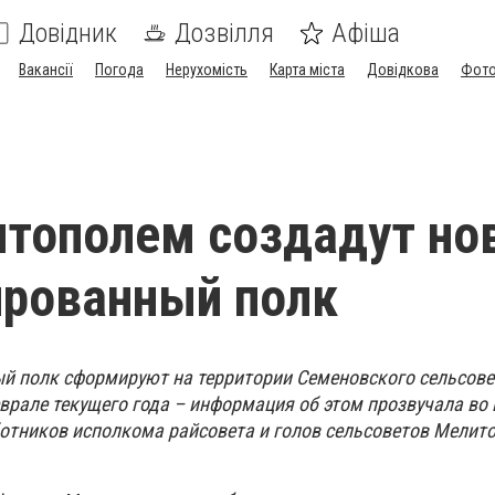
Довідник
Дозвілля
Афіша
Вакансії
Погода
Нерухомість
Карта міста
Довідкова
Фото
тополем создадут но
ированный полк
 полк сформируют на территории Семеновского сельсовет
еврале текущего года – информация об этом прозвучала во
отников исполкома райсовета и голов сельсоветов Мелит