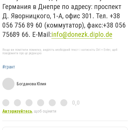
Германия в Днепре по адресу: проспект
Д. Яворницкого, 1-А, офис 301. Тел. +38
056 756 89 60 (коммутатор), факс:+38 056
75689 66. E-Mail:
info@donezk.diplo.de
Якщо ви помітили помилку, виділіть необхідний текст і натисніть Ctrl + Enter, щоб
повідомити про це редакцію
#грант
Богданова Юлия
0,0
Авторизуйтесь
, щоб оцінити