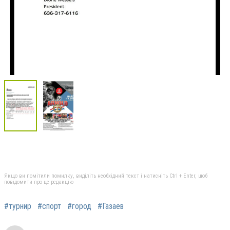
Якщо ви помітили помилку, виділіть необхідний текст і натисніть Ctrl + Enter, щоб
повідомити про це редакцію
#турнир
#спорт
#город
#Газаев