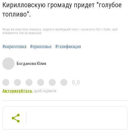
Кирилловскую громаду придет "голубое
топливо".
Якщо ви помітили помилку, виділіть необхідний текст і натисніть Ctrl + Enter, щоб
повідомити про це редакцію
#кирилловка
#приазовье
#газификация
Богданова Юлия
0,0
Авторизуйтесь
, щоб оцінити