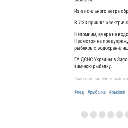
Из-за сильного ветра о
В 7:30 пришла электричк
Напомним, вчера на вод
Несмотря на предупрежд
рыбаков с водохранилищ
ГУ ДСНС Украины в Запо
зимнюю рыбалку.
Якщо ви помітили помилку, виділіть нео
#лед
#рыбалка
#рыбаки