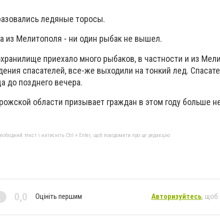
бразовались ледяные торосы.
а из Мелитополя - ни один рыбак не вышел.
охранилище приехало много рыбаков, в частности и из Мел
ения спасателей, все-же выходили на тонкий лед. Спасат
а до позднего вечера.
рожской области призывает граждан в этом году больше н
бхідний текст і натисніть Ctrl + Enter, щоб повідомити про це редакцію
0,0
Оцініть першим
Авторизуйтесь
, щоб