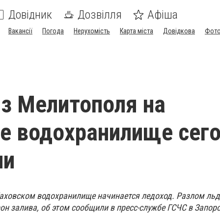
Довідник
Дозвілля
Афіша
Вакансії
Погода
Нерухомість
Карта міста
Довідкова
Фото
з Мелитополя на
е водохранилище сег
ли
 Каховском водохранилище начинается ледоход. Разлом ль
он залива, об этом сообщили в пресс-службе ГСЧС в Запо