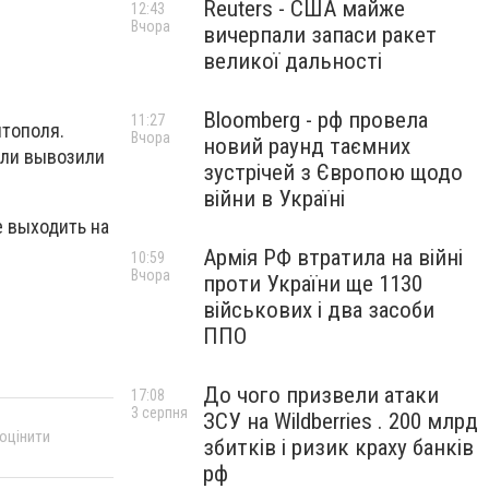
Reuters - США майже
12:43
Вчора
вичерпали запаси ракет
великої дальності
Bloomberg - рф провела
11:27
итополя.
Вчора
новий раунд таємних
ели вывозили
зустрічей з Європою щодо
війни в Україні
е выходить на
Армія РФ втратила на війні
10:59
Вчора
проти України ще 1130
військових і два засоби
ППО
До чого призвели атаки
17:08
3 серпня
ЗСУ на Wildberries . 200 млрд
 оцінити
збитків і ризик краху банків
рф