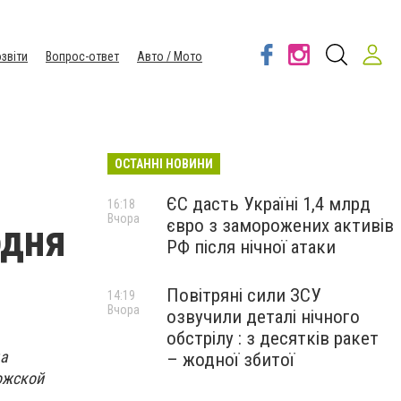
звіти
Вопрос-ответ
Авто / Мото
ОСТАННІ НОВИНИ
ЄС дасть Україні 1,4 млрд
16:18
Вчора
євро з заморожених активів
одня
РФ після нічної атаки
Повітряні сили ЗСУ
14:19
Вчора
озвучили деталі нічного
обстрілу : з десятків ракет
да
– жодної збитої
рожской