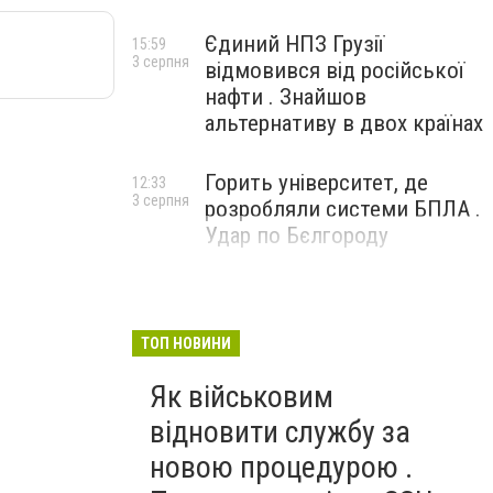
Єдиний НПЗ Грузії
15:59
3 серпня
відмовився від російської
нафти . Знайшов
альтернативу в двох країнах
Горить університет, де
12:33
3 серпня
розробляли системи БПЛА .
Удар по Бєлгороду
ТОП НОВИНИ
Як військовим
відновити службу за
новою процедурою .