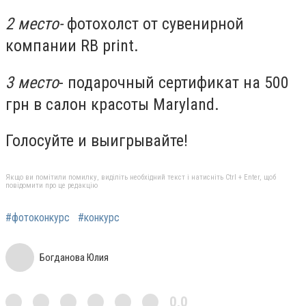
2 место-
фотохолст от сувенирной
компании RB print.
3 место
- подарочный сертификат на 500
грн в салон красоты Maryland.
Голосуйте и выигрывайте!
Якщо ви помітили помилку, виділіть необхідний текст і натисніть Ctrl + Enter, щоб
повідомити про це редакцію
#фотоконкурс
#конкурс
Богданова Юлия
0,0