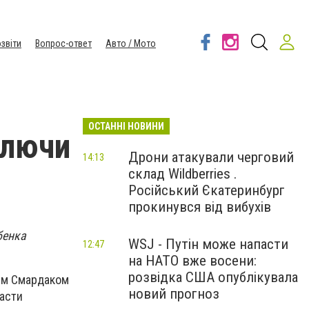
звіти
Вопрос-ответ
Авто / Мото
ОСТАННІ НОВИНИ
ключи
Дрони атакували черговий
14:13
склад Wildberries .
Російський Єкатеринбург
прокинувся від вибухів
бенка
WSJ - Путін може напасти
12:47
на НАТО вже восени:
розвідка США опублікувала
ем Смардаком
новий прогноз
асти