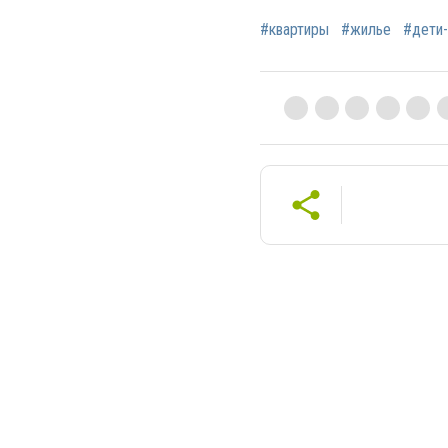
#квартиры
#жилье
#дети