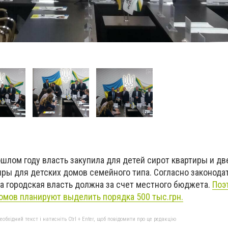
шлом году власть закупила для детей сирот квартиры и дв
ры для детских домов семейного типа. Согласно законода
 а городская власть должна за счет местного бюджета.
Поэ
омов планируют выделить порядка 500 тыс.грн.
бхідний текст і натисніть Ctrl + Enter, щоб повідомити про це редакцію