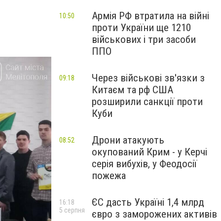
Армія РФ втратила на війні
10:50
проти України ще 1210
військових і три засоби
ППО
Через військові зв'язки з
09:18
Китаєм та рф США
розширили санкції проти
Куби
Дрони атакують
08:52
окупований Крим - у Керчі
серія вибухів, у Феодосії
пожежа
ЄС дасть Україні 1,4 млрд
16:18
5 серпня
євро з заморожених активів