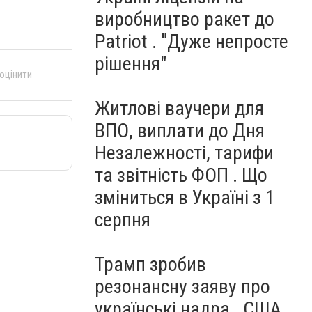
виробництво ракет до
Patriot . "Дуже непросте
рішення"
 оцінити
Житлові ваучери для
ВПО, виплати до Дня
Незалежності, тарифи
та звітність ФОП . Що
зміниться в Україні з 1
серпня
Трамп зробив
резонансну заяву про
українські надра . США