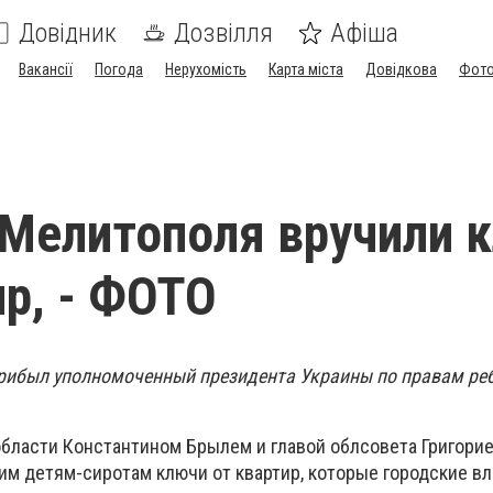
Довідник
Дозвілля
Афіша
Вакансії
Погода
Нерухомість
Карта міста
Довідкова
Фото
Мелитополя вручили 
ир, - ФОТО
рибыл уполномоченный президента Украины по правам ре
области Константином Брылем и главой облсовета Григори
им детям-сиротам ключи от квартир, которые городские вл