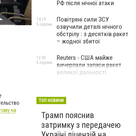
РФ після нічної атаки
Повітряні сили ЗСУ
14:19
5 серпня
озвучили деталі нічного
Фото сайта 0619
обстрілу : з десятків ракет
– жодної збитої
Reuters - США майже
12:43
5 серпня
вичерпали запаси ракет
великої дальності
е
ТОП НОВИНИ
тельство
тому на
Трамп пояснив
затримку з передачею
Україні ліцензій на