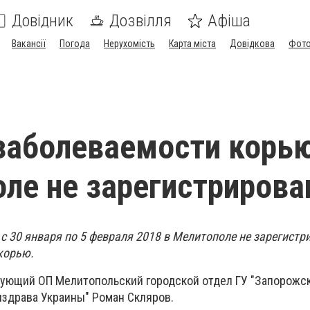
Довідник
Дозвілля
Афіша
Вакансії
Погода
Нерухомість
Карта міста
Довідкова
Фото
заболеваемости корью
ле не зарегистрирова
 с 30 января по 5 февраля 2018 в Мелитополе не зарегист
корью.
дующий ОП Мелитопольский городской отдел ГУ "Запорожс
здрава Украины" Роман Скляров.