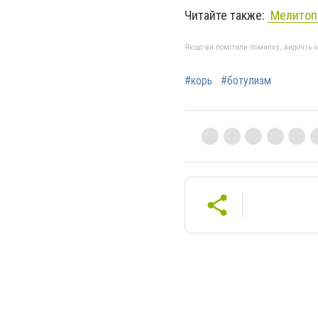
Читайте также:
Мелитопо
Якщо ви помітили помилку, виділіть нео
#корь
#ботулизм