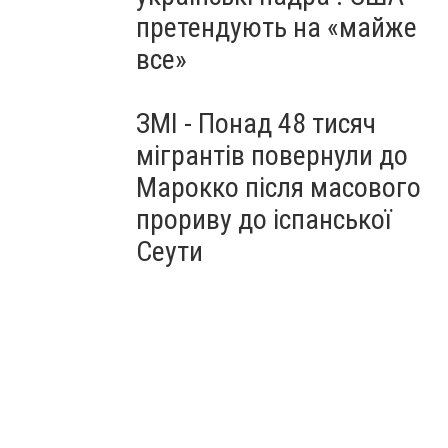
претендують на «майже
все»
ЗМІ - Понад 48 тисяч
мігрантів повернули до
Марокко після масового
прориву до іспанської
Сеути