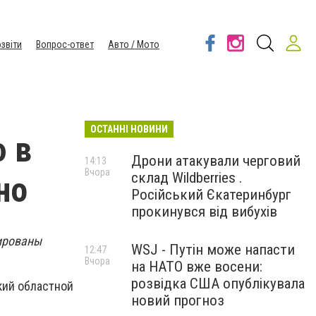
звіти
Вопрос-ответ
Авто / Мото
ОСТАННІ НОВИНИ
 в
Дрони атакували черговий
14:13
Вчора
склад Wildberries .
но
Російський Єкатеринбург
прокинувся від вибухів
рированы
WSJ - Путін може напасти
12:47
Вчора
на НАТО вже восени:
розвідка США опублікувала
кий областной
новий прогноз