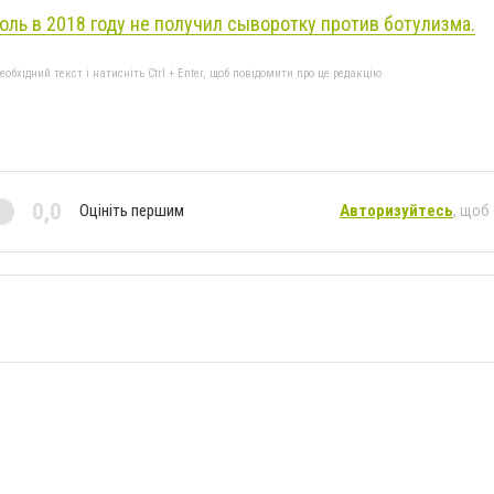
ль в 2018 году не получил сыворотку против ботулизма.
бхідний текст і натисніть Ctrl + Enter, щоб повідомити про це редакцію
0,0
Оцініть першим
Авторизуйтесь
, щоб