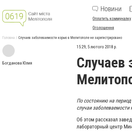
Новини
Оплатить коммуналку
Оголошення
Головна
Случаев заболеваемости корью в Мелитополе не зарегистрировано
15:29, 5 лютого 2018 р.
Случаев 
Богданова Юлия
Мелитопо
По состоянию на период
случаи заболеваемости 
Об этом рассказал заве
лабораторный центр Мин