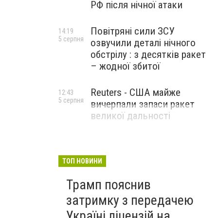
РФ після нічної атаки
Повітряні сили ЗСУ
14:19
5 серпня
озвучили деталі нічного
обстрілу : з десятків ракет
– жодної збитої
Reuters - США майже
12:43
5 серпня
вичерпали запаси ракет
великої дальності
ТОП НОВИНИ
Трамп пояснив
затримку з передачею
Україні ліцензій на