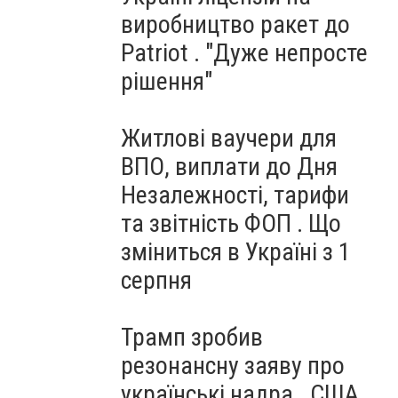
виробництво ракет до
Patriot . "Дуже непросте
рішення"
Житлові ваучери для
ВПО, виплати до Дня
Незалежності, тарифи
та звітність ФОП . Що
зміниться в Україні з 1
серпня
Трамп зробив
резонансну заяву про
українські надра . США