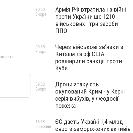
Армія РФ втратила на війні
10:50
Вчора
проти України ще 1210
військових і три засоби
ППО
Через військові зв'язки з
09:18
Вчора
Китаєм та рф США
 оцінити
розширили санкції проти
Куби
Дрони атакують
08:52
Вчора
окупований Крим - у Керчі
серія вибухів, у Феодосії
пожежа
ЄС дасть Україні 1,4 млрд
16:18
5 серпня
євро з заморожених активів