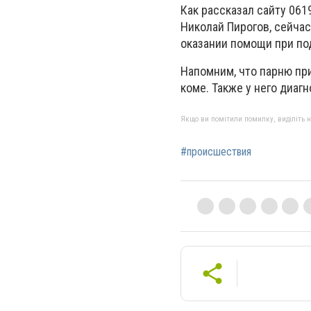
Как рассказал сайту 06
Николай Пирогов, сейчас
оказании помощи при по
Напомним, что парню при
коме. Также у него диаг
Якщо ви помітили помилку, виділіть нео
#происшествия