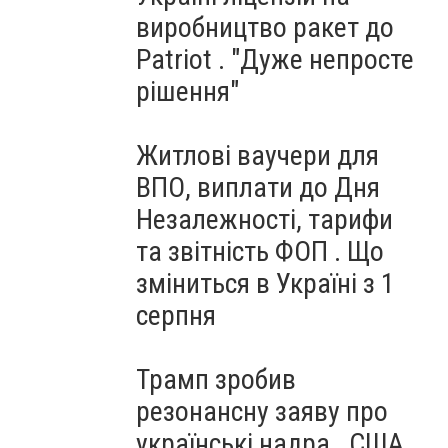
виробництво ракет до
Patriot . "Дуже непросте
рішення"
Житлові ваучери для
ВПО, виплати до Дня
Незалежності, тарифи
та звітність ФОП . Що
зміниться в Україні з 1
серпня
Трамп зробив
резонансну заяву про
українські надра . США