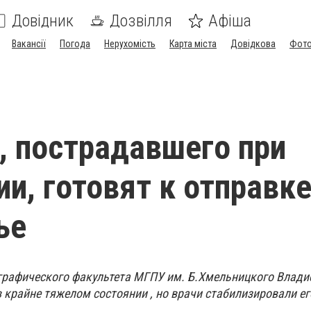
Довідник
Дозвілля
Афіша
Вакансії
Погода
Нерухомість
Карта міста
Довідкова
Фото
, пострадавшего при
ии, готовят к отправке
ье
ографического факультета МГПУ им. Б.Хмельницкого Влади
 крайне тяжелом состоянии , но врачи стабилизировали ег