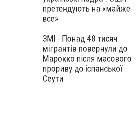
претендують на «майже
все»
ЗМІ - Понад 48 тисяч
мігрантів повернули до
Марокко після масового
прориву до іспанської
Сеути