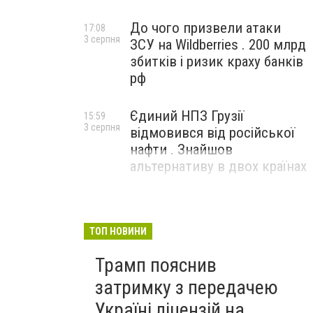
До чого призвели атаки
17:08
3 серпня
ЗСУ на Wildberries . 200 млрд
збитків і ризик краху банків
рф
Єдиний НПЗ Грузії
15:59
3 серпня
відмовився від російської
нафти . Знайшов
альтернативу в двох країнах
ТОП НОВИНИ
Трамп пояснив
затримку з передачею
Україні ліцензій на