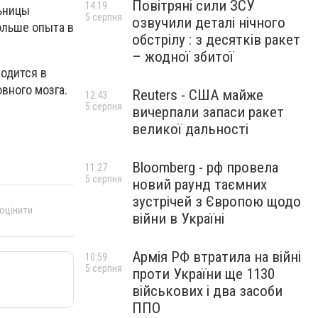
Повітряні сили ЗСУ
14:19
льницы
5 серпня
озвучили деталі нічного
ольше опыта в
обстрілу : з десятків ракет
– жодної збитої
ходится в
вного мозга.
Reuters - США майже
12:43
5 серпня
вичерпали запаси ракет
великої дальності
Bloomberg - рф провела
11:27
5 серпня
новий раунд таємних
зустрічей з Європою щодо
 оцінити
війни в Україні
Армія РФ втратила на війні
10:59
5 серпня
проти України ще 1130
військових і два засоби
ППО