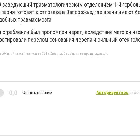
19 заведующий травматологическим отделением 1-й горбо
 парня готовят к отправке в Запорожье, где врачи имеют б
добных травмах мозга.
 ограблении был проломлен череп, вследствие чего он на
ностировали перелом основания черепа и сильный отёк голо
бхідний текст і натисніть Ctrl + Enter, щоб повідомити про це редакцію
0,0
Оцініть першим
Авторизуйтесь
, щоб