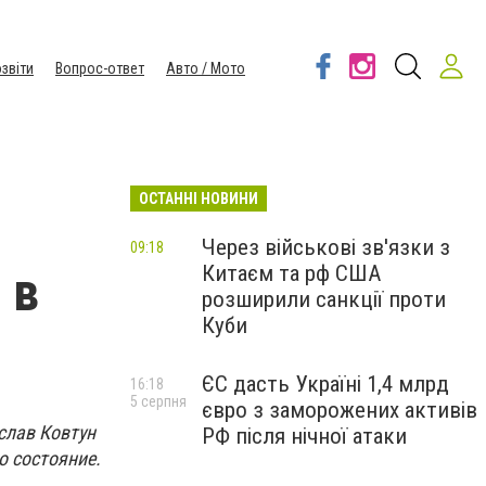
звіти
Вопрос-ответ
Авто / Мото
ОСТАННІ НОВИНИ
Через військові зв'язки з
09:18
Китаєм та рф США
 в
розширили санкції проти
Куби
ЄС дасть Україні 1,4 млрд
16:18
5 серпня
євро з заморожених активів
слав Ковтун
РФ після нічної атаки
о состояние.