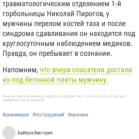
травматологическим отделением 1-й
горбольницы Николай Пирогов, у
мужчины перелом костей таза и после
синдрома сдавливания он находится под
круглосуточным наблюдением медиков.
Правда, он пребывает в сознании.
Напомним,
что вчера спасатели достали
из-под бетонной плиты мужчину.
Якщо ви помітили помилку, виділіть необхідний текст і натисніть Ctrl + Enter, щоб
повідомити про це редакцію
#реанимация
#пострадавший
#мужчина
Байбуза Виктория