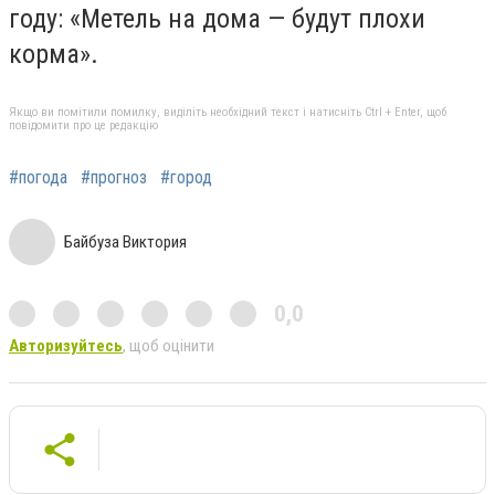
году: «Метель на дома — будут плохи
корма».
Якщо ви помітили помилку, виділіть необхідний текст і натисніть Ctrl + Enter, щоб
повідомити про це редакцію
#погода
#прогноз
#город
Байбуза Виктория
0,0
Авторизуйтесь
, щоб оцінити