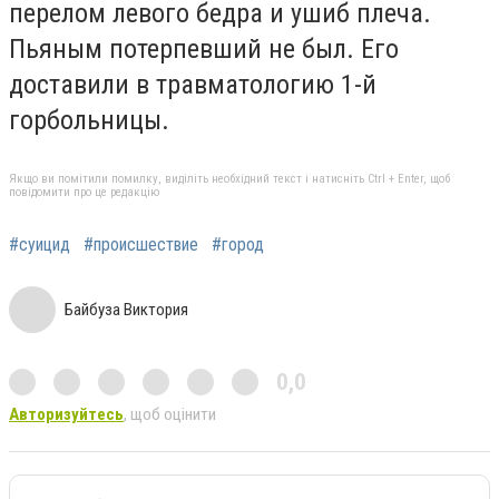
перелом левого бедра и ушиб плеча.
Пьяным потерпевший не был. Его
доставили в травматологию 1-й
горбольницы.
Якщо ви помітили помилку, виділіть необхідний текст і натисніть Ctrl + Enter, щоб
повідомити про це редакцію
#суицид
#происшествие
#город
Байбуза Виктория
0,0
Авторизуйтесь
, щоб оцінити