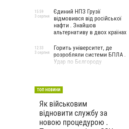
Єдиний НПЗ Грузії
15:59
3 серпня
відмовився від російської
нафти . Знайшов
альтернативу в двох країнах
Горить університет, де
12:33
3 серпня
розробляли системи БПЛА .
Удар по Бєлгороду
ТОП НОВИНИ
Як військовим
відновити службу за
новою процедурою .