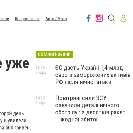
звіти
Вопрос-ответ
Авто / Мото
ОСТАННІ НОВИНИ
е уже
ЄС дасть Україні 1,4 млрд
16:18
Вчора
євро з заморожених активів
РФ після нічної атаки
Повітряні сили ЗСУ
14:19
Вчора
озвучили деталі нічного
обстрілу : з десятків ракет
торой день
– жодної збитої
у и увидели
а 500 гривен,