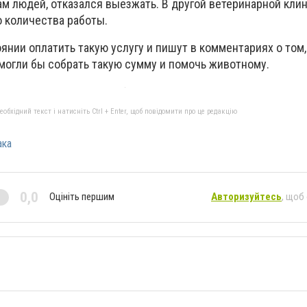
ам людей, отказался выезжать. В другой ветеринарной кл
о количества работы.
янии оплатить такую услугу и пишут в комментариях о том,
огли бы собрать такую сумму и помочь животному.
бхідний текст і натисніть Ctrl + Enter, щоб повідомити про це редакцію
ака
0,0
Оцініть першим
Авторизуйтесь
, щоб