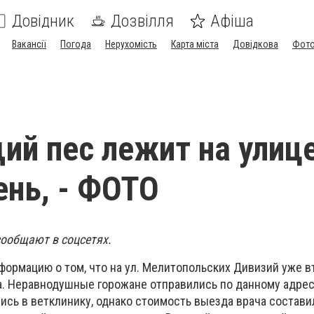
Довідник
Дозвілля
Афіша
Вакансії
Погода
Нерухомість
Карта міста
Довідкова
Фото
й пес лежит на улиц
ень, - ФОТО
ообщают в соцсетях.
ормацию о том, что на ул. Мелитопольских Дивизий уже в
а. Неравнодушные горожане отправились по данному адрес
сь в ветклинику, однако стоимость выезда врача составил