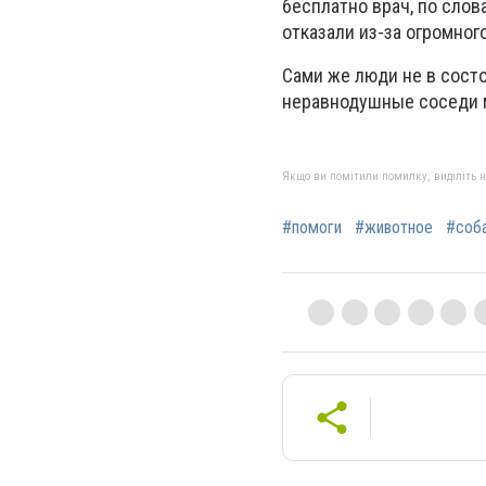
бесплатно врач, по слов
отказали из-за огромног
Сами же люди не в состо
неравнодушные соседи м
Якщо ви помітили помилку, виділіть нео
#помоги
#животное
#соб