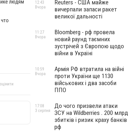
инике людям
Reuters - США майже
12:43
Вчора
вичерпали запаси ракет
великої дальності
 что
Bloomberg - рф провела
11:27
Вчора
новий раунд таємних
зустрічей з Європою щодо
війни в Україні
Армія РФ втратила на війні
10:59
Вчора
проти України ще 1130
військових і два засоби
 оцінити
ППО
До чого призвели атаки
17:08
3 серпня
ЗСУ на Wildberries . 200 млрд
збитків і ризик краху банків
рф