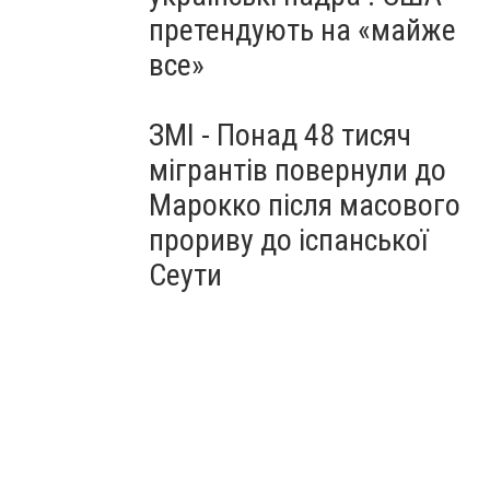
претендують на «майже
все»
ЗМІ - Понад 48 тисяч
мігрантів повернули до
Марокко після масового
прориву до іспанської
Сеути