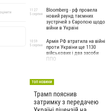
Bloomberg - рф провела
11:27
 оцінити
5 серпня
новий раунд таємних
зустрічей з Європою щодо
війни в Україні
Армія РФ втратила на війні
10:59
5 серпня
проти України ще 1130
військових і два засоби
ППО
ТОП НОВИНИ
Трамп пояснив
затримку з передачею
Україні ліцензій на