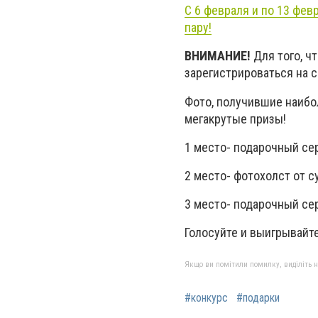
С 6 февраля и по 13 фев
пару!
ВНИМАНИЕ!
Для того, ч
зарегистрироваться на с
Фото, получившие наибо
мегакрутые призы!
1 место- подарочный се
2 место- фотохолст от с
3 место- подарочный сер
Голосуйте и выигрывайте
Якщо ви помітили помилку, виділіть нео
#конкурс
#подарки