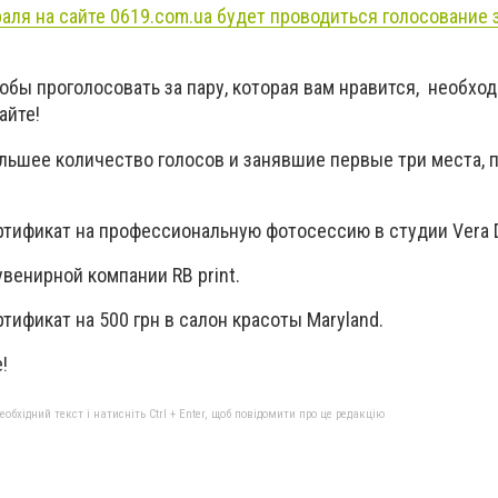
раля на сайте 0619.com.ua будет проводиться голосование
тобы проголосовать за пару, которая вам нравится, необхо
айте!
льшее количество голосов и занявшие первые три места, 
ртификат на профессиональную фотосессию в студии Vera 
увенирной компании RB print.
тификат на 500 грн в салон красоты Maryland.
!
бхідний текст і натисніть Ctrl + Enter, щоб повідомити про це редакцію