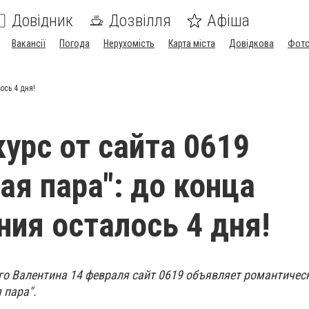
Довідник
Дозвілля
Афіша
Вакансії
Погода
Нерухомість
Карта міста
Довідкова
Фото
ось 4 дня!
урс от сайта 0619
ая пара": до конца
ния осталось 4 дня!
го Валентина 14 февраля сайт 0619 объявляет романтичес
 пара".