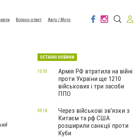
звіти
Вопрос-ответ
Авто / Мото
ОСТАННІ НОВИНИ
Армія РФ втратила на війні
10:50
проти України ще 1210
військових і три засоби
ППО
Через військові зв'язки з
09:18
Китаєм та рф США
кий
розширили санкції проти
Куби