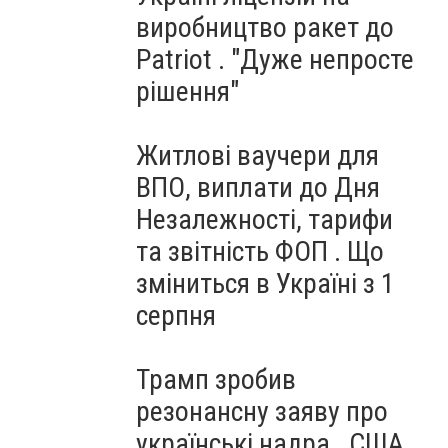
виробництво ракет до
Patriot . "Дуже непросте
рішення"
Житлові ваучери для
ВПО, виплати до Дня
Незалежності, тарифи
та звітність ФОП . Що
зміниться в Україні з 1
серпня
Трамп зробив
резонансну заяву про
українські надра . США