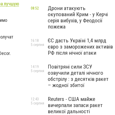
 за лучшую
Дрони атакують
08:52
окупований Крим - у Керчі
серія вибухів, у Феодосії
димо
пожежа
получат
ЄС дасть Україні 1,4 млрд
16:18
5 серпня
євро з заморожених активів
РФ після нічної атаки
Decor.
Повітряні сили ЗСУ
14:19
5 серпня
озвучили деталі нічного
обстрілу : з десятків ракет
– жодної збитої
Reuters - США майже
12:43
5 серпня
вичерпали запаси ракет
великої дальності