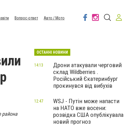
звіти
Вопрос-ответ
Авто / Мото
ОСТАННІ НОВИНИ
вили
Дрони атакували черговий
14:13
склад Wildberries .
тр
Російський Єкатеринбург
прокинувся від вибухів
WSJ - Путін може напасти
12:47
на НАТО вже восени:
о района
розвідка США опублікувала
новий прогноз