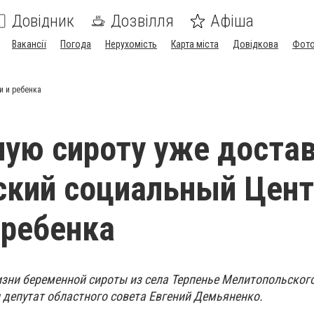
Довідник
Дозвілля
Афіша
Вакансії
Погода
Нерухомість
Карта міста
Довідкова
Фото
и и ребенка
ую сироту уже доста
ский социальный Цен
 ребенка
изни беременной сироты из села Терпенье Мелитопольског
 депутат областного совета Евгений Демьяненко.