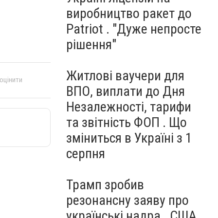
виробництво ракет до
Patriot . "Дуже непросте
рішення"
Житлові ваучери для
 оцінити
ВПО, виплати до Дня
Незалежності, тарифи
та звітність ФОП . Що
зміниться в Україні з 1
серпня
Трамп зробив
резонансну заяву про
українські надра . США