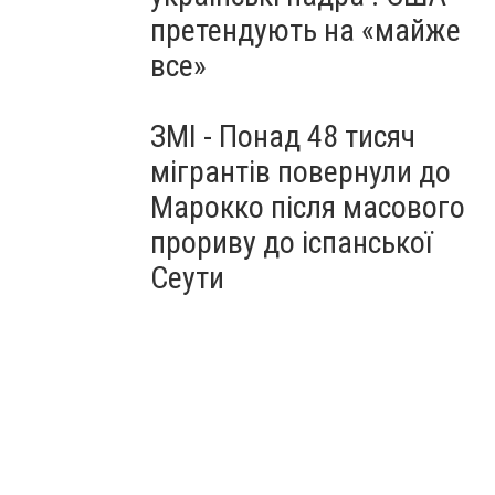
претендують на «майже
все»
ЗМІ - Понад 48 тисяч
мігрантів повернули до
Марокко після масового
прориву до іспанської
Сеути