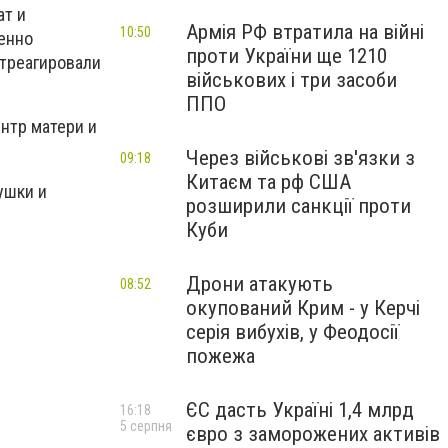
ат и
Армія РФ втратила на війні
10:50
енно
проти України ще 1210
отреагировали
військових і три засоби
ППО
нтр матери и
Через військові зв'язки з
09:18
Китаєм та рф США
ушки и
розширили санкції проти
Куби
Дрони атакують
08:52
окупований Крим - у Керчі
серія вибухів, у Феодосії
пожежа
ЄС дасть Україні 1,4 млрд
16:18
5 серпня
євро з заморожених активів