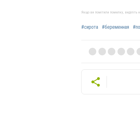
Якщо ви помітили помилку, виділіть нео
#сирота
#беременная
#п