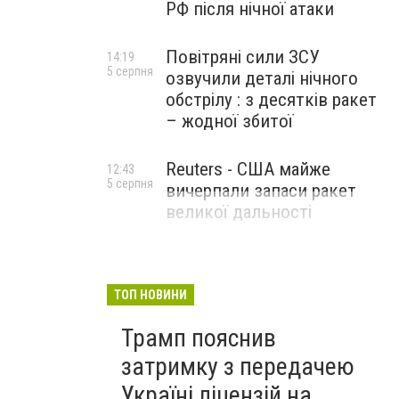
РФ після нічної атаки
Повітряні сили ЗСУ
14:19
5 серпня
озвучили деталі нічного
обстрілу : з десятків ракет
– жодної збитої
Reuters - США майже
12:43
5 серпня
вичерпали запаси ракет
великої дальності
ТОП НОВИНИ
Трамп пояснив
затримку з передачею
Україні ліцензій на