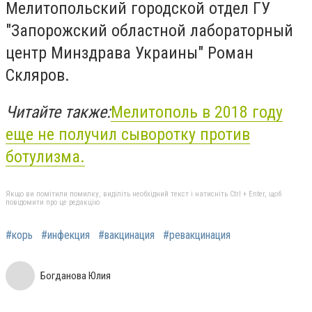
Мелитопольский городской отдел ГУ
"Запорожский областной лабораторный
центр Минздрава Украины" Роман
Скляров.
Читайте также:
Мелитополь в 2018 году
еще не получил сыворотку против
ботулизма.
Якщо ви помітили помилку, виділіть необхідний текст і натисніть Ctrl + Enter, щоб
повідомити про це редакцію
#корь
#инфекция
#вакцинация
#ревакцинация
Богданова Юлия