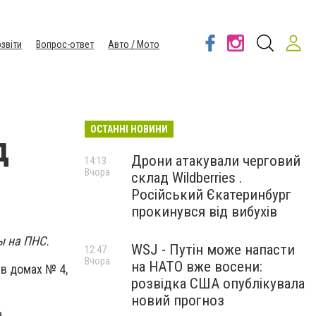
звіти
Вопрос-ответ
Авто / Мото
ОСТАННІ НОВИНИ
д
Дрони атакували черговий
14:13
Вчора
склад Wildberries .
Російський Єкатеринбург
прокинувся від вибухів
ы на ПНС.
WSJ - Путін може напасти
12:47
Вчора
на НАТО вже восени:
 в домах № 4,
розвідка США опублікувала
новий прогноз
.