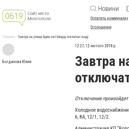
Новини
Оплатить коммуналку
Оголошення
Головна
Завтра на улице Брив-ла-Гайард отключат воду
12:27, 12 лютого 2018 р.
Завтра н
Богданова Юлия
отключат
Отключение произойдет 
Холодное водоснабжение 
6, 8А, 12/1, 12/2.
Администрация КП "Водо