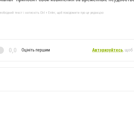
бхідний текст і натисніть Ctrl + Enter, щоб повідомити про це редакцію
0,0
Оцініть першим
Авторизуйтесь
, щоб