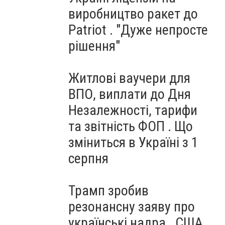
виробництво ракет до
Patriot . "Дуже непросте
рішення"
Житлові ваучери для
ВПО, виплати до Дня
Незалежності, тарифи
та звітність ФОП . Що
зміниться в Україні з 1
серпня
Трамп зробив
резонансну заяву про
українські надра . США