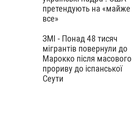
претендують на «майже
все»
ЗМІ - Понад 48 тисяч
мігрантів повернули до
Марокко після масового
прориву до іспанської
Сеути