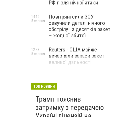
РФ після нічної атаки
Повітряні сили ЗСУ
14:19
5 серпня
озвучили деталі нічного
обстрілу : з десятків ракет
– жодної збитої
Reuters - США майже
12:43
5 серпня
вичерпали запаси ракет
великої дальності
ТОП НОВИНИ
Трамп пояснив
затримку з передачею
Україні ліцензій на