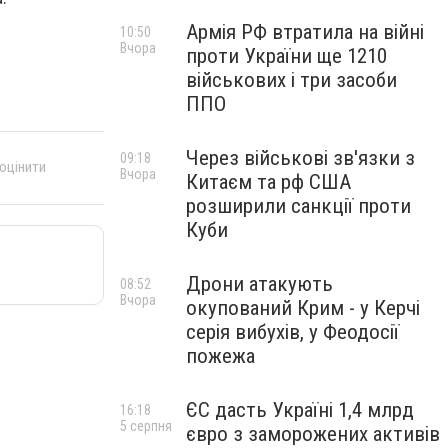
Армія РФ втратила на війні
10:50
Вчора
проти України ще 1210
військових і три засоби
ППО
Через військові зв'язки з
09:18
 оцінити
Вчора
Китаєм та рф США
розширили санкції проти
Куби
Дрони атакують
08:52
Вчора
окупований Крим - у Керчі
серія вибухів, у Феодосії
пожежа
ЄС дасть Україні 1,4 млрд
16:18
5 серпня
євро з заморожених активів