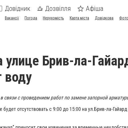
Довідник
Дозвілля
Афіша
Вакансії
Погода
Нерухомість
Карта міста
Довідкова
Фото
а улице Брив-ла-Гайар
 воду
в связи с проведением работ по замене запорной арматур
будет отсутствовать с 9:00 до 15:00 на ул.Брив-ла-Гайард
канал" приносит свои извинения за временные неудобства