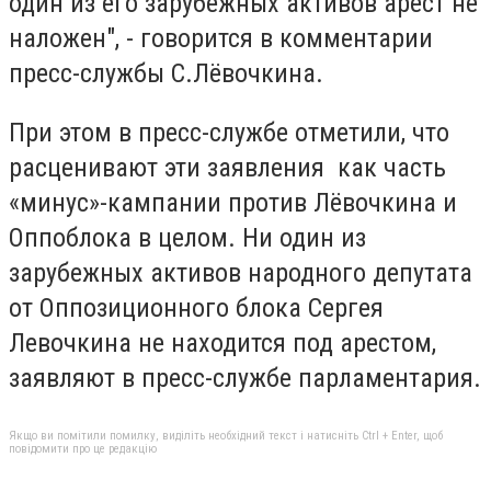
один из его зарубежных активов арест не
наложен", - говорится в комментарии
пресс-службы С.Лёвочкина.
При этом в пресс-службе отметили, что
расценивают эти заявления
к
ак часть
«минус»-кампании против Лёвочкина и
Оппоблока в целом. Ни один из
зарубежных активов народного депутата
от Оппозиционного блока Сергея
Левочкина не находится под арестом,
заявляют в пресс-службе парламентария.
Якщо ви помітили помилку, виділіть необхідний текст і натисніть Ctrl + Enter, щоб
повідомити про це редакцію