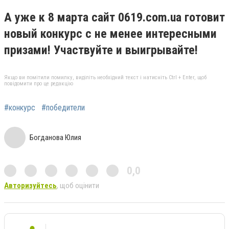
А уже к 8 марта сайт 0619.com.ua готовит
новый конкурс с не менее интересными
призами! Участвуйте и выигрывайте!
Якщо ви помітили помилку, виділіть необхідний текст і натисніть Ctrl + Enter, щоб
повідомити про це редакцію
#конкурс
#победители
Богданова Юлия
0,0
Авторизуйтесь
, щоб оцінити